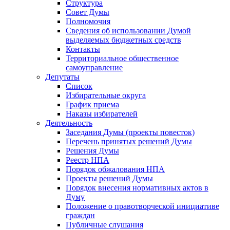
Структура
Совет Думы
Полномочия
Сведения об использовании Думой
выделяемых бюджетных средств
Контакты
Территориальное общественное
самоуправление
Депутаты
Список
Избирательные округа
График приема
Наказы избирателей
Деятельность
Заседания Думы (проекты повесток)
Перечень принятых решений Думы
Решения Думы
Реестр НПА
Порядок обжалования НПА
Проекты решений Думы
Порядок внесения нормативных актов в
Думу
Положение о правотворческой инициативе
граждан
Публичные слушания