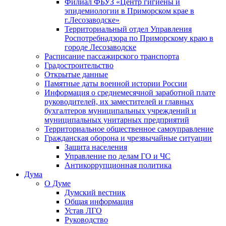
Филиал ФБУЗ «Центр гигиены и
эпидемиологии в Приморском крае в
г.Лесозаводске»
Территориальный отдел Управления
Роспотребнадзора по Приморскому краю в
городе Лесозаводске
Расписание пассажирского транспорта
Градостроительство
Открытые данные
Памятные даты военной истории России
Информация о среднемесячной заработной плате
руководителей, их заместителей и главных
бухгалтеров муниципальных учреждений и
муниципальных унитарных предприятий
Территориальное общественное самоуправление
Гражданская оборона и чрезвычайные ситуации
Защита населения
Управление по делам ГО и ЧС
Антикоррупционная политика
Дума
О Думе
Думский вестник
Общая информация
Устав ЛГО
Руководство