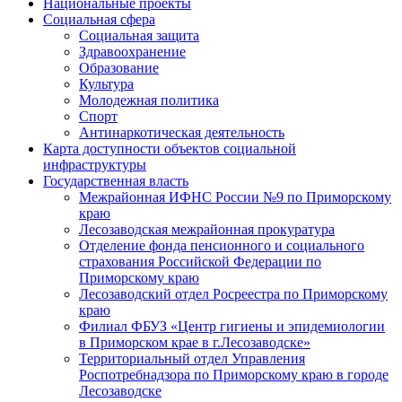
Национальные проекты
Социальная сфера
Социальная защита
Здравоохранение
Образование
Культура
Молодежная политика
Спорт
Антинаркотическая деятельность
Карта доступности объектов социальной
инфраструктуры
Государственная власть
Межрайонная ИФНС России №9 по Приморскому
краю
Лесозаводская межрайонная прокуратура
Отделение фонда пенсионного и социального
страхования Российской Федерации по
Приморскому краю
Лесозаводский отдел Росреестра по Приморскому
краю
Филиал ФБУЗ «Центр гигиены и эпидемиологии
в Приморском крае в г.Лесозаводске»
Территориальный отдел Управления
Роспотребнадзора по Приморскому краю в городе
Лесозаводске