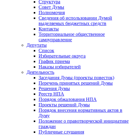
Структура
Совет Думы
Полномочия
Сведения об использовании Думой
выделяемых бюджетных средств
Контакты
Территориальное общественное
самоуправление
Депутаты
Список
Избирательные округа
График приема
Наказы избирателей
Деятельность
Заседания Думы (проекты повесток)
Перечень принятых решений Думы
Решения Думы
Реестр НПА
Порядок обжалования НПА
Проекты решений Думы
Порядок внесения нормативных актов в
Думу
Положение о правотворческой инициативе
граждан
Публичные слушания