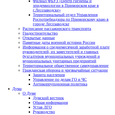
Филиал ФБУЗ «Центр гигиены и
эпидемиологии в Приморском крае в
г.Лесозаводске»
Территориальный отдел Управления
Роспотребнадзора по Приморскому краю в
городе Лесозаводске
Расписание пассажирского транспорта
Градостроительство
Открытые данные
Памятные даты военной истории России
Информация о среднемесячной заработной плате
руководителей, их заместителей и главных
бухгалтеров муниципальных учреждений и
муниципальных унитарных предприятий
Территориальное общественное самоуправление
Гражданская оборона и чрезвычайные ситуации
Защита населения
Управление по делам ГО и ЧС
Антикоррупционная политика
Дума
О Думе
Думский вестник
Общая информация
Устав ЛГО
Руководство