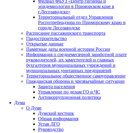
Филиал ФБУЗ «Центр гигиены и
эпидемиологии в Приморском крае в
г.Лесозаводске»
Территориальный отдел Управления
Роспотребнадзора по Приморскому краю в
городе Лесозаводске
Расписание пассажирского транспорта
Градостроительство
Открытые данные
Памятные даты военной истории России
Информация о среднемесячной заработной плате
руководителей, их заместителей и главных
бухгалтеров муниципальных учреждений и
муниципальных унитарных предприятий
Территориальное общественное самоуправление
Гражданская оборона и чрезвычайные ситуации
Защита населения
Управление по делам ГО и ЧС
Антикоррупционная политика
Дума
О Думе
Думский вестник
Общая информация
Устав ЛГО
Руководство