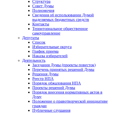
Структура
Совет Думы
Полномочия
Сведения об использовании Думой
выделяемых бюджетных средств
Контакты
Территориальное общественное
самоуправление
Депутаты
Список
Избирательные округа
График приема
Наказы избирателей
Деятельность
Заседания Думы (проекты повесток)
Перечень принятых решений Думы
Решения Думы
Реестр НПА
Порядок обжалования НПА
Проекты решений Думы
Порядок внесения нормативных актов в
Думу
Положение о правотворческой инициативе
граждан
Публичные слушания