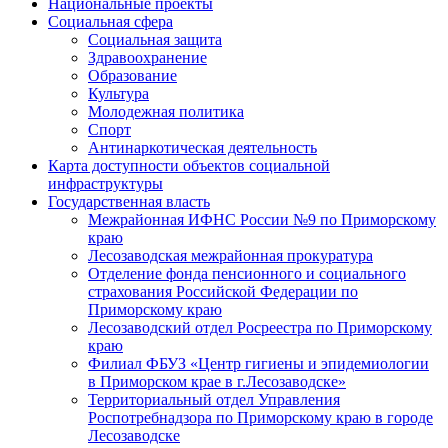
Национальные проекты
Социальная сфера
Социальная защита
Здравоохранение
Образование
Культура
Молодежная политика
Спорт
Антинаркотическая деятельность
Карта доступности объектов социальной
инфраструктуры
Государственная власть
Межрайонная ИФНС России №9 по Приморскому
краю
Лесозаводская межрайонная прокуратура
Отделение фонда пенсионного и социального
страхования Российской Федерации по
Приморскому краю
Лесозаводский отдел Росреестра по Приморскому
краю
Филиал ФБУЗ «Центр гигиены и эпидемиологии
в Приморском крае в г.Лесозаводске»
Территориальный отдел Управления
Роспотребнадзора по Приморскому краю в городе
Лесозаводске