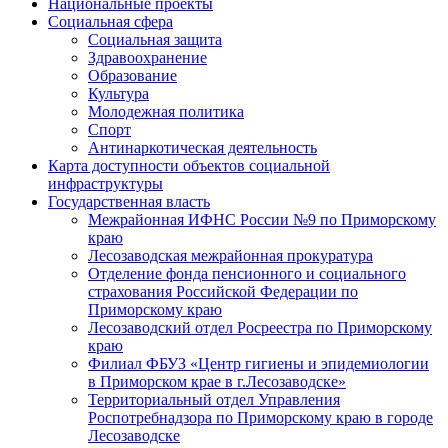
Национальные проекты
Социальная сфера
Социальная защита
Здравоохранение
Образование
Культура
Молодежная политика
Спорт
Антинаркотическая деятельность
Карта доступности объектов социальной
инфраструктуры
Государственная власть
Межрайонная ИФНС России №9 по Приморскому
краю
Лесозаводская межрайонная прокуратура
Отделение фонда пенсионного и социального
страхования Российской Федерации по
Приморскому краю
Лесозаводский отдел Росреестра по Приморскому
краю
Филиал ФБУЗ «Центр гигиены и эпидемиологии
в Приморском крае в г.Лесозаводске»
Территориальный отдел Управления
Роспотребнадзора по Приморскому краю в городе
Лесозаводске