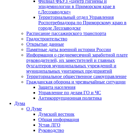
Филиал ФБУЗ «Центр гигиены и
эпидемиологии в Приморском крае в
г.Лесозаводске»
Территориальный отдел Управления
Роспотребнадзора по Приморскому краю в
городе Лесозаводске
Расписание пассажирского транспорта
Градостроительство
Открытые данные
Памятные даты военной истории России
Информация о среднемесячной заработной плате
руководителей, их заместителей и главных
бухгалтеров муниципальных учреждений и
муниципальных унитарных предприятий
Территориальное общественное самоуправление
Гражданская оборона и чрезвычайные ситуации
Защита населения
Управление по делам ГО и ЧС
Антикоррупционная политика
Дума
О Думе
Думский вестник
Общая информация
Устав ЛГО
Руководство