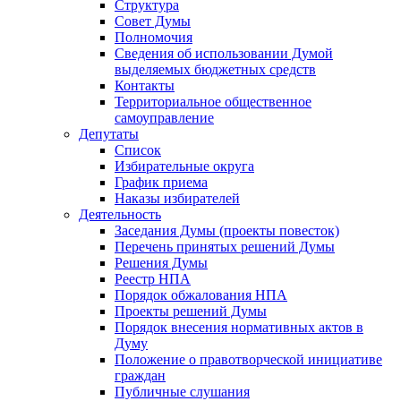
Структура
Совет Думы
Полномочия
Сведения об использовании Думой
выделяемых бюджетных средств
Контакты
Территориальное общественное
самоуправление
Депутаты
Список
Избирательные округа
График приема
Наказы избирателей
Деятельность
Заседания Думы (проекты повесток)
Перечень принятых решений Думы
Решения Думы
Реестр НПА
Порядок обжалования НПА
Проекты решений Думы
Порядок внесения нормативных актов в
Думу
Положение о правотворческой инициативе
граждан
Публичные слушания