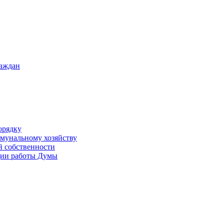
раждан
орядку
ммунальному хозяйству
й собственности
ации работы Думы