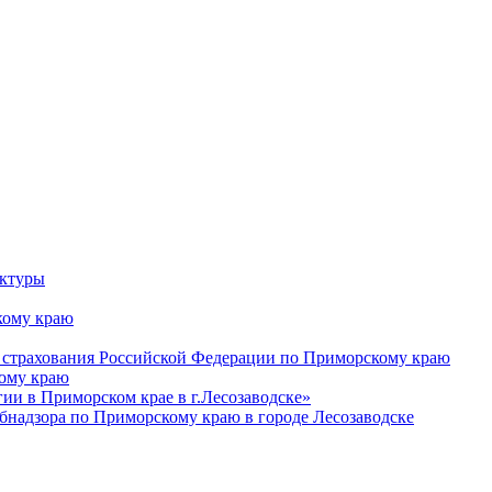
уктуры
ому краю
 страхования Российской Федерации по Приморскому краю
кому краю
и в Приморском крае в г.Лесозаводске»
бнадзора по Приморскому краю в городе Лесозаводске