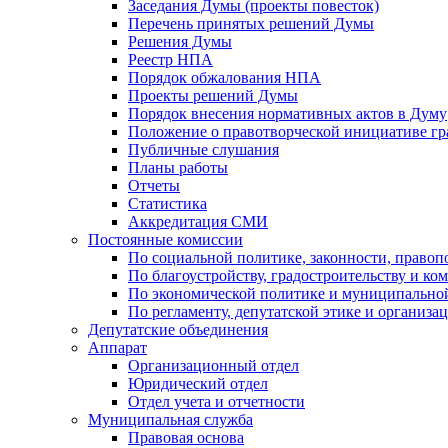
Заседания Думы (проекты повесток)
Перечень принятых решений Думы
Решения Думы
Реестр НПА
Порядок обжалования НПА
Проекты решений Думы
Порядок внесения нормативных актов в Думу
Положение о правотворческой инициативе г
Публичные слушания
Планы работы
Отчеты
Статистика
Аккредитация СМИ
Постоянные комиссии
По социальной политике, законности, правоп
По благоустройству, градостроительству и ко
По экономической политике и муниципально
По регламенту, депутатской этике и организ
Депутатские объединения
Аппарат
Организационный отдел
Юридический отдел
Отдел учета и отчетности
Муниципальная служба
Правовая основа