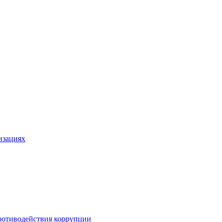
изациях
ротиводействия коррупции