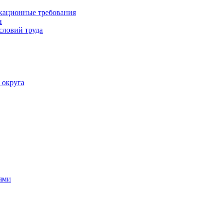
кационные требования
и
словий труда
 округа
ями