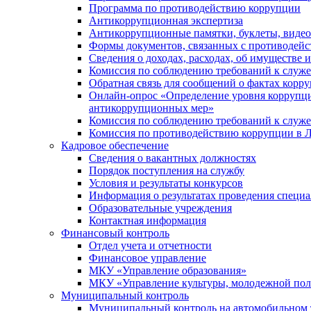
Программа по противодействию коррупции
Антикоррупционная экспертиза
Антикоррупционные памятки, буклеты, виде
Формы документов, связанных с противодейс
Сведения о доходах, расходах, об имуществе 
Комиссия по соблюдению требований к служ
Обратная связь для сообщений о фактах корр
Онлайн-опрос «Определение уровня коррупци
антикоррупционных мер»
Комиссия по соблюдению требований к служ
Комиссия по противодействию коррупции в Л
Кадровое обеспечение
Сведения о вакантных должностях
Порядок поступления на службу
Условия и результаты конкурсов
Информация о результатах проведения специа
Образовательные учреждения
Контактная информация
Финансовый контроль
Отдел учета и отчетности
Финансовое управление
МКУ «Управление образования»
МКУ «Управление культуры, молодежной пол
Муниципальный контроль
Муниципальный контроль на автомобильном т