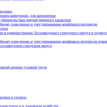
оролики
твием коррупции, для заполнения
и обязательствах имущественного характера
ебному поведению и урегулированию конфликта интересов
упции
и в администрации Лесозаводского городского округа и подве
ебному поведению и урегулированию конфликта интересов рук
есозаводском городском округе
льной оценки условий труда
итики и спорта»
ранспорте и в дорожном хозяйстве