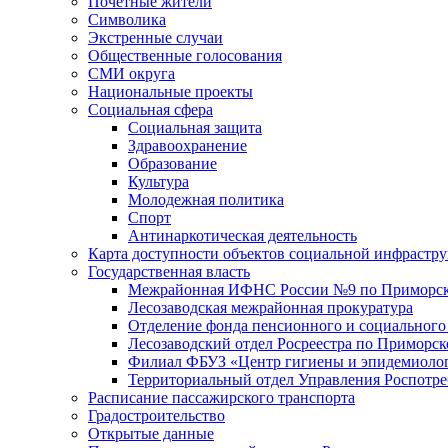
Почетные жители
Символика
Экстренные случаи
Общественные голосования
СМИ округа
Национальные проекты
Социальная сфера
Социальная защита
Здравоохранение
Образование
Культура
Молодежная политика
Спорт
Антинаркотическая деятельность
Карта доступности объектов социальной инфрастр
Государственная власть
Межрайонная ИФНС России №9 по Приморск
Лесозаводская межрайонная прокуратура
Отделение фонда пенсионного и социального
Лесозаводский отдел Росреестра по Приморс
Филиал ФБУЗ «Центр гигиены и эпидемиологи
Территориальный отдел Управления Роспотре
Расписание пассажирского транспорта
Градостроительство
Открытые данные