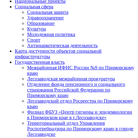
Национальные проекты
Социальная сфера
Социальная защита
Здравоохранение
Образование
Культура
Молодежная политика
Спорт
Антинаркотическая деятельность
Карта доступности объектов социальной
инфраструктуры
Государственная власть
Межрайонная ИФНС России №9 по Приморскому
краю
Лесозаводская межрайонная прокуратура
Отделение фонда пенсионного и социального
страхования Российской Федерации по
Приморскому краю
Лесозаводский отдел Росреестра по Приморскому
краю
Филиал ФБУЗ «Центр гигиены и эпидемиологии
в Приморском крае в г.Лесозаводске»
Территориальный отдел Управления
Роспотребнадзора по Приморскому краю в городе
Лесозаводске