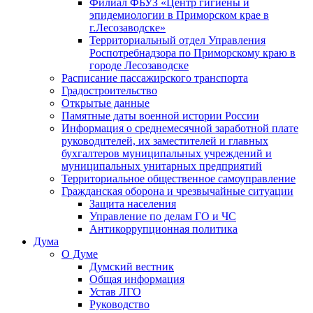
Филиал ФБУЗ «Центр гигиены и
эпидемиологии в Приморском крае в
г.Лесозаводске»
Территориальный отдел Управления
Роспотребнадзора по Приморскому краю в
городе Лесозаводске
Расписание пассажирского транспорта
Градостроительство
Открытые данные
Памятные даты военной истории России
Информация о среднемесячной заработной плате
руководителей, их заместителей и главных
бухгалтеров муниципальных учреждений и
муниципальных унитарных предприятий
Территориальное общественное самоуправление
Гражданская оборона и чрезвычайные ситуации
Защита населения
Управление по делам ГО и ЧС
Антикоррупционная политика
Дума
О Думе
Думский вестник
Общая информация
Устав ЛГО
Руководство