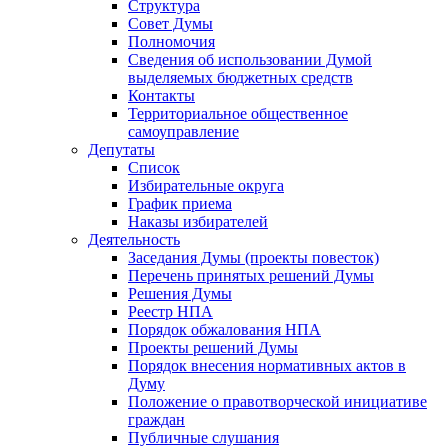
Структура
Совет Думы
Полномочия
Сведения об использовании Думой
выделяемых бюджетных средств
Контакты
Территориальное общественное
самоуправление
Депутаты
Список
Избирательные округа
График приема
Наказы избирателей
Деятельность
Заседания Думы (проекты повесток)
Перечень принятых решений Думы
Решения Думы
Реестр НПА
Порядок обжалования НПА
Проекты решений Думы
Порядок внесения нормативных актов в
Думу
Положение о правотворческой инициативе
граждан
Публичные слушания