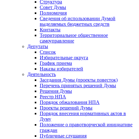
Структура
Совет Думы
Полномочия
Сведения об использовании Думой
выделяемых бюджетных средств
Контакты
Территориальное общественное
самоуправление
Депутаты
Список
Избирательные округа
График приема
Наказы избирателей
Деятельность
Заседания Думы (проекты повесток)
Перечень принятых решений Думы
Решения Думы
Реестр НПА
Порядок обжалования НПА
Проекты решений Думы
Порядок внесения нормативных актов в
Думу
Положение о правотворческой инициативе
граждан
Публичные слушания