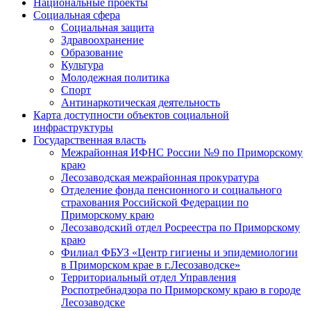
Национальные проекты
Социальная сфера
Социальная защита
Здравоохранение
Образование
Культура
Молодежная политика
Спорт
Антинаркотическая деятельность
Карта доступности объектов социальной
инфраструктуры
Государственная власть
Межрайонная ИФНС России №9 по Приморскому
краю
Лесозаводская межрайонная прокуратура
Отделение фонда пенсионного и социального
страхования Российской Федерации по
Приморскому краю
Лесозаводский отдел Росреестра по Приморскому
краю
Филиал ФБУЗ «Центр гигиены и эпидемиологии
в Приморском крае в г.Лесозаводске»
Территориальный отдел Управления
Роспотребнадзора по Приморскому краю в городе
Лесозаводске