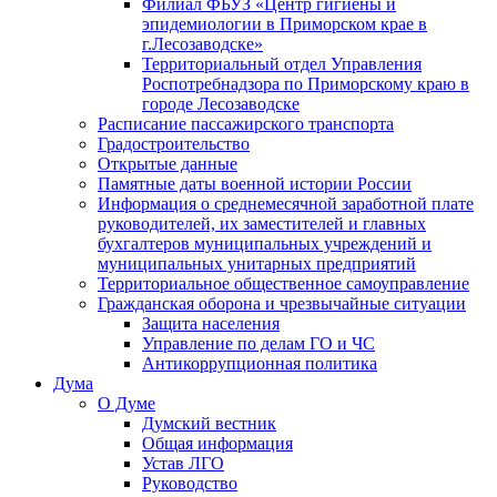
Филиал ФБУЗ «Центр гигиены и
эпидемиологии в Приморском крае в
г.Лесозаводске»
Территориальный отдел Управления
Роспотребнадзора по Приморскому краю в
городе Лесозаводске
Расписание пассажирского транспорта
Градостроительство
Открытые данные
Памятные даты военной истории России
Информация о среднемесячной заработной плате
руководителей, их заместителей и главных
бухгалтеров муниципальных учреждений и
муниципальных унитарных предприятий
Территориальное общественное самоуправление
Гражданская оборона и чрезвычайные ситуации
Защита населения
Управление по делам ГО и ЧС
Антикоррупционная политика
Дума
О Думе
Думский вестник
Общая информация
Устав ЛГО
Руководство