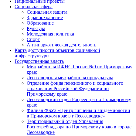
Национальные проекты
Социальная сфера
Социальная защита
Здравоохранение
Образование
Культура
Молодежная политика
Спорт
Антинаркотическая деятельность
Карта доступности объектов социальной
инфраструктуры
Государственная власть
Межрайонная ИФНС России №9 по Приморскому
краю
Лесозаводская межрайонная прокуратура
Отделение фонда пенсионного и социального
страхования Российской Федерации по
Приморскому краю
Лесозаводский отдел Росреестра по Приморскому
краю
Филиал ФБУЗ «Центр гигиены и эпидемиологии
в Приморском крае в г.Лесозаводске»
Территориальный отдел Управления
Роспотребнадзора по Приморскому краю в городе
Лесозаводске