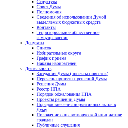
Структура
Совет Думы
Полномочия
Сведения об использовании Думой
выделяемых бюджетных средств
Контакты
Территориальное общественное
самоуправление
Депутаты
Список
Избирательные округа
График приема
Наказы избирателей
Деятельность
Заседания Думы (проекты повесток)
Перечень принятых решений Думы
Решения Думы
Реестр НПА
Порядок обжалования НПА
Проекты решений Думы
Порядок внесения нормативных актов в
Думу
Положение о правотворческой инициативе
граждан
Публичные слушания