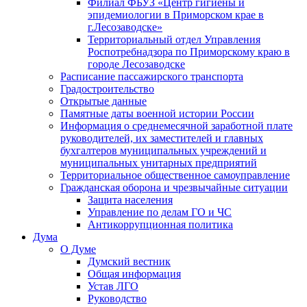
Филиал ФБУЗ «Центр гигиены и
эпидемиологии в Приморском крае в
г.Лесозаводске»
Территориальный отдел Управления
Роспотребнадзора по Приморскому краю в
городе Лесозаводске
Расписание пассажирского транспорта
Градостроительство
Открытые данные
Памятные даты военной истории России
Информация о среднемесячной заработной плате
руководителей, их заместителей и главных
бухгалтеров муниципальных учреждений и
муниципальных унитарных предприятий
Территориальное общественное самоуправление
Гражданская оборона и чрезвычайные ситуации
Защита населения
Управление по делам ГО и ЧС
Антикоррупционная политика
Дума
О Думе
Думский вестник
Общая информация
Устав ЛГО
Руководство