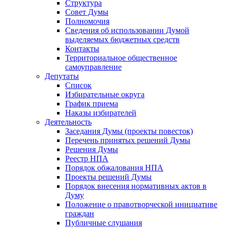
Структура
Совет Думы
Полномочия
Сведения об использовании Думой
выделяемых бюджетных средств
Контакты
Территориальное общественное
самоуправление
Депутаты
Список
Избирательные округа
График приема
Наказы избирателей
Деятельность
Заседания Думы (проекты повесток)
Перечень принятых решений Думы
Решения Думы
Реестр НПА
Порядок обжалования НПА
Проекты решений Думы
Порядок внесения нормативных актов в
Думу
Положение о правотворческой инициативе
граждан
Публичные слушания