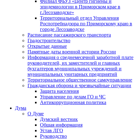
Филиал ФБУЗ «Центр гигиены и
эпидемиологии в Приморском крае в
г.Лесозаводске»
Территориальный отдел Управления
Роспотребнадзора по Приморскому краю в
городе Лесозаводске
Расписание пассажирского транспорта
Градостроительство
Открытые данные
Памятные даты военной истории России
Информация о среднемесячной заработной плате
руководителей, их заместителей и главных
бухгалтеров муниципальных учреждений и
муниципальных унитарных предприятий
Территориальное общественное самоуправление
Гражданская оборона и чрезвычайные ситуации
Защита населения
Управление по делам ГО и ЧС
Антикоррупционная политика
Дума
О Думе
Думский вестник
Общая информация
Устав ЛГО
Руководство