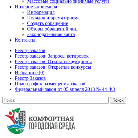
Массовые социально значимые услуги
Интернет-приемная
Информация
Порядок и время приема
Создать обращение
Обзоры обращений лиц
Законодательная карта
Контакты
Реестр заказов
Реестр заказов: Запросы котировок
Реестр заказов: Открытые аукционы
Реестр заказов: Открытые конкурсы
Избранное (0)
Реестр Заказов
План график размещения заказов
Федеральный закон от 05 апреля 2013 № 44-ФЗ