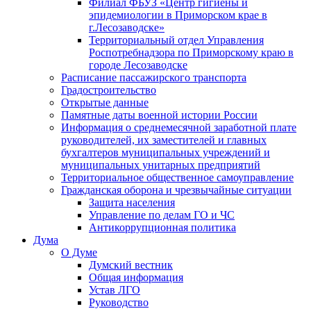
Филиал ФБУЗ «Центр гигиены и
эпидемиологии в Приморском крае в
г.Лесозаводске»
Территориальный отдел Управления
Роспотребнадзора по Приморскому краю в
городе Лесозаводске
Расписание пассажирского транспорта
Градостроительство
Открытые данные
Памятные даты военной истории России
Информация о среднемесячной заработной плате
руководителей, их заместителей и главных
бухгалтеров муниципальных учреждений и
муниципальных унитарных предприятий
Территориальное общественное самоуправление
Гражданская оборона и чрезвычайные ситуации
Защита населения
Управление по делам ГО и ЧС
Антикоррупционная политика
Дума
О Думе
Думский вестник
Общая информация
Устав ЛГО
Руководство