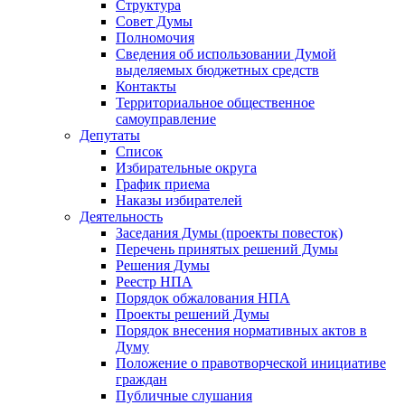
Структура
Совет Думы
Полномочия
Сведения об использовании Думой
выделяемых бюджетных средств
Контакты
Территориальное общественное
самоуправление
Депутаты
Список
Избирательные округа
График приема
Наказы избирателей
Деятельность
Заседания Думы (проекты повесток)
Перечень принятых решений Думы
Решения Думы
Реестр НПА
Порядок обжалования НПА
Проекты решений Думы
Порядок внесения нормативных актов в
Думу
Положение о правотворческой инициативе
граждан
Публичные слушания