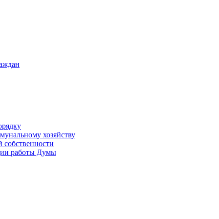
раждан
орядку
ммунальному хозяйству
й собственности
ации работы Думы