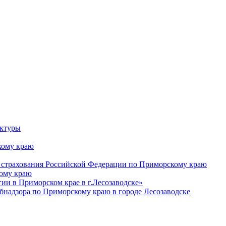
уктуры
ому краю
 страхования Российской Федерации по Приморскому краю
кому краю
и в Приморском крае в г.Лесозаводске»
бнадзора по Приморскому краю в городе Лесозаводске