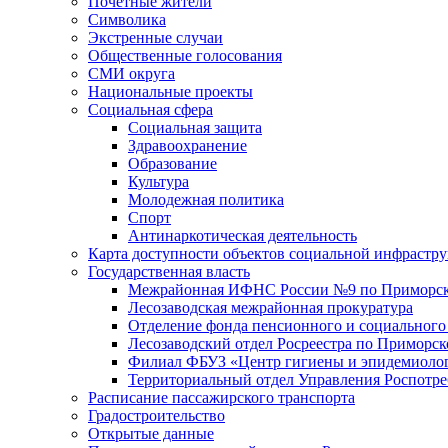
Почетные жители
Символика
Экстренные случаи
Общественные голосования
СМИ округа
Национальные проекты
Социальная сфера
Социальная защита
Здравоохранение
Образование
Культура
Молодежная политика
Спорт
Антинаркотическая деятельность
Карта доступности объектов социальной инфрастр
Государственная власть
Межрайонная ИФНС России №9 по Приморск
Лесозаводская межрайонная прокуратура
Отделение фонда пенсионного и социального
Лесозаводский отдел Росреестра по Приморс
Филиал ФБУЗ «Центр гигиены и эпидемиологи
Территориальный отдел Управления Роспотре
Расписание пассажирского транспорта
Градостроительство
Открытые данные