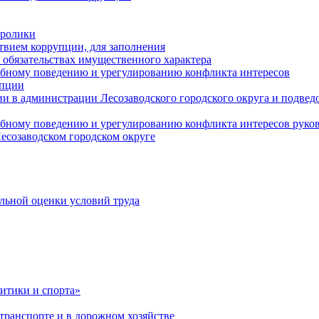
оролики
твием коррупции, для заполнения
и обязательствах имущественного характера
ебному поведению и урегулированию конфликта интересов
упции
и в администрации Лесозаводского городского округа и подве
ебному поведению и урегулированию конфликта интересов рук
есозаводском городском округе
льной оценки условий труда
итики и спорта»
ранспорте и в дорожном хозяйстве