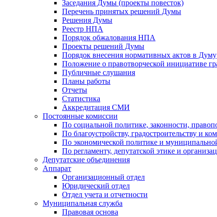
Заседания Думы (проекты повесток)
Перечень принятых решений Думы
Решения Думы
Реестр НПА
Порядок обжалования НПА
Проекты решений Думы
Порядок внесения нормативных актов в Думу
Положение о правотворческой инициативе г
Публичные слушания
Планы работы
Отчеты
Статистика
Аккредитация СМИ
Постоянные комиссии
По социальной политике, законности, правоп
По благоустройству, градостроительству и ко
По экономической политике и муниципально
По регламенту, депутатской этике и организ
Депутатские объединения
Аппарат
Организационный отдел
Юридический отдел
Отдел учета и отчетности
Муниципальная служба
Правовая основа