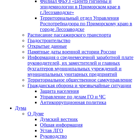
Филиал ФБУЗ «Центр гигиены и
эпидемиологии в Приморском крае в
г.Лесозаводске»
Территориальный отдел Управления
Роспотребнадзора по Приморскому краю в
городе Лесозаводске
Расписание пассажирского транспорта
Градостроительство
Открытые данные
Памятные даты военной истории России
Информация о среднемесячной заработной плате
руководителей, их заместителей и главных
бухгалтеров муниципальных учреждений и
муниципальных унитарных предприятий
Территориальное общественное самоуправление
Гражданская оборона и чрезвычайные ситуации
Защита населения
Управление по делам ГО и ЧС
Антикоррупционная политика
Дума
О Думе
Думский вестник
Общая информация
Устав ЛГО
Руководство