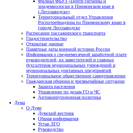
Филиал ФБУЗ «Центр гигиены и
эпидемиологии в Приморском крае в
г.Лесозаводске»
Территориальный отдел Управления
Роспотребнадзора по Приморскому краю в
городе Лесозаводске
Расписание пассажирского транспорта
Градостроительство
Открытые данные
Памятные даты военной истории России
Информация о среднемесячной заработной плате
руководителей, их заместителей и главных
бухгалтеров муниципальных учреждений и
муниципальных унитарных предприятий
Территориальное общественное самоуправление
Гражданская оборона и чрезвычайные ситуации
Защита населения
Управление по делам ГО и ЧС
Антикоррупционная политика
Дума
О Думе
Думский вестник
Общая информация
Устав ЛГО
Руководство