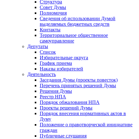
Структура
Совет Думы
Полномочия
Сведения об использовании Думой
выделяемых бюджетных средств
Контакты
Территориальное общественное
самоуправление
Депутаты
Список
Избирательные округа
График приема
Наказы избирателей
Деятельность
Заседания Думы (проекты повесток)
Перечень принятых решений Думы
Решения Думы
Реестр НПА
Порядок обжалования НПА
Проекты решений Думы
Порядок внесения нормативных актов в
Думу
Положение о правотворческой инициативе
граждан
Публичные слушания