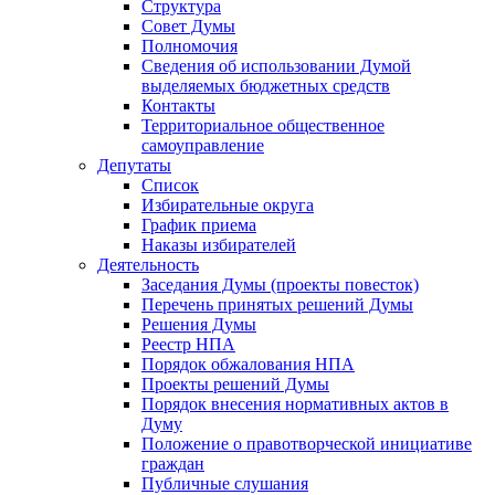
Структура
Совет Думы
Полномочия
Сведения об использовании Думой
выделяемых бюджетных средств
Контакты
Территориальное общественное
самоуправление
Депутаты
Список
Избирательные округа
График приема
Наказы избирателей
Деятельность
Заседания Думы (проекты повесток)
Перечень принятых решений Думы
Решения Думы
Реестр НПА
Порядок обжалования НПА
Проекты решений Думы
Порядок внесения нормативных актов в
Думу
Положение о правотворческой инициативе
граждан
Публичные слушания