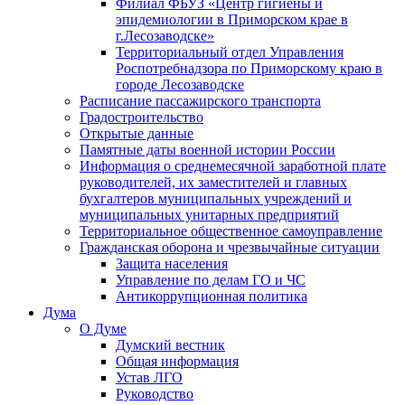
Филиал ФБУЗ «Центр гигиены и
эпидемиологии в Приморском крае в
г.Лесозаводске»
Территориальный отдел Управления
Роспотребнадзора по Приморскому краю в
городе Лесозаводске
Расписание пассажирского транспорта
Градостроительство
Открытые данные
Памятные даты военной истории России
Информация о среднемесячной заработной плате
руководителей, их заместителей и главных
бухгалтеров муниципальных учреждений и
муниципальных унитарных предприятий
Территориальное общественное самоуправление
Гражданская оборона и чрезвычайные ситуации
Защита населения
Управление по делам ГО и ЧС
Антикоррупционная политика
Дума
О Думе
Думский вестник
Общая информация
Устав ЛГО
Руководство