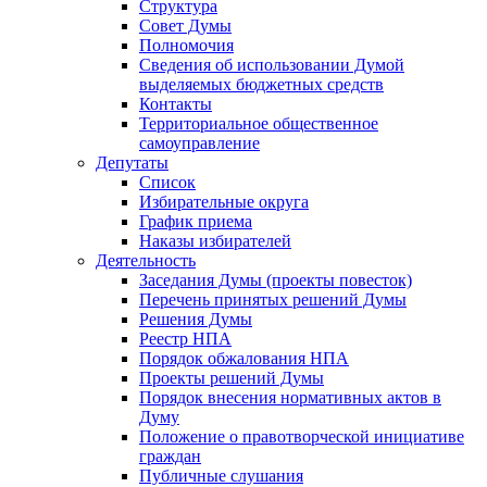
Структура
Совет Думы
Полномочия
Сведения об использовании Думой
выделяемых бюджетных средств
Контакты
Территориальное общественное
самоуправление
Депутаты
Список
Избирательные округа
График приема
Наказы избирателей
Деятельность
Заседания Думы (проекты повесток)
Перечень принятых решений Думы
Решения Думы
Реестр НПА
Порядок обжалования НПА
Проекты решений Думы
Порядок внесения нормативных актов в
Думу
Положение о правотворческой инициативе
граждан
Публичные слушания