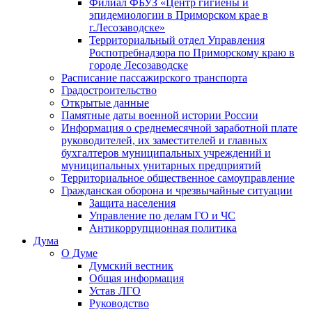
Филиал ФБУЗ «Центр гигиены и
эпидемиологии в Приморском крае в
г.Лесозаводске»
Территориальный отдел Управления
Роспотребнадзора по Приморскому краю в
городе Лесозаводске
Расписание пассажирского транспорта
Градостроительство
Открытые данные
Памятные даты военной истории России
Информация о среднемесячной заработной плате
руководителей, их заместителей и главных
бухгалтеров муниципальных учреждений и
муниципальных унитарных предприятий
Территориальное общественное самоуправление
Гражданская оборона и чрезвычайные ситуации
Защита населения
Управление по делам ГО и ЧС
Антикоррупционная политика
Дума
О Думе
Думский вестник
Общая информация
Устав ЛГО
Руководство