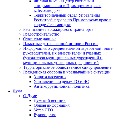
Филиал ФБУЗ «Центр гигиены и
эпидемиологии в Приморском крае в
г.Лесозаводске»
Территориальный отдел Управления
Роспотребнадзора по Приморскому краю в
городе Лесозаводске
Расписание пассажирского транспорта
Градостроительство
Открытые данные
Памятные даты военной истории России
Информация о среднемесячной заработной плате
руководителей, их заместителей и главных
бухгалтеров муниципальных учреждений и
муниципальных унитарных предприятий
Территориальное общественное самоуправление
Гражданская оборона и чрезвычайные ситуации
Защита населения
Управление по делам ГО и ЧС
Антикоррупционная политика
Дума
О Думе
Думский вестник
Общая информация
Устав ЛГО
Руководство