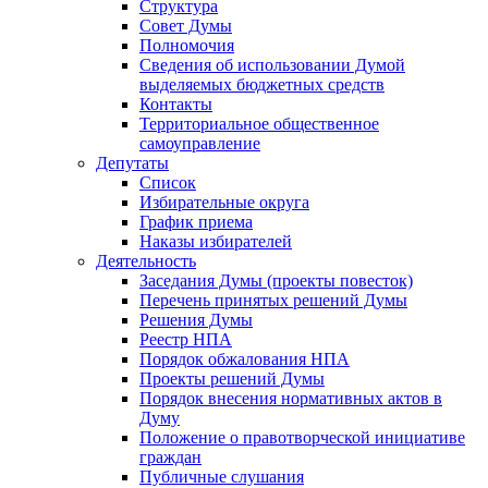
Структура
Совет Думы
Полномочия
Сведения об использовании Думой
выделяемых бюджетных средств
Контакты
Территориальное общественное
самоуправление
Депутаты
Список
Избирательные округа
График приема
Наказы избирателей
Деятельность
Заседания Думы (проекты повесток)
Перечень принятых решений Думы
Решения Думы
Реестр НПА
Порядок обжалования НПА
Проекты решений Думы
Порядок внесения нормативных актов в
Думу
Положение о правотворческой инициативе
граждан
Публичные слушания