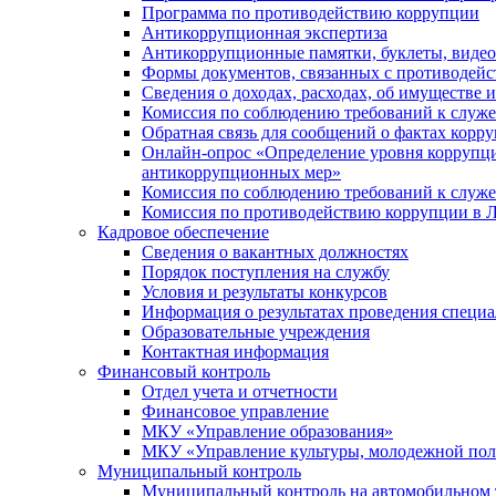
Программа по противодействию коррупции
Антикоррупционная экспертиза
Антикоррупционные памятки, буклеты, виде
Формы документов, связанных с противодейс
Сведения о доходах, расходах, об имуществе 
Комиссия по соблюдению требований к служ
Обратная связь для сообщений о фактах корр
Онлайн-опрос «Определение уровня коррупци
антикоррупционных мер»
Комиссия по соблюдению требований к служ
Комиссия по противодействию коррупции в Л
Кадровое обеспечение
Сведения о вакантных должностях
Порядок поступления на службу
Условия и результаты конкурсов
Информация о результатах проведения специа
Образовательные учреждения
Контактная информация
Финансовый контроль
Отдел учета и отчетности
Финансовое управление
МКУ «Управление образования»
МКУ «Управление культуры, молодежной пол
Муниципальный контроль
Муниципальный контроль на автомобильном т