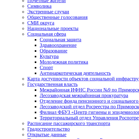
Почетные жители
Символика
Экстренные случаи
Общественные голосования
СМИ округа
Национальные проекты
Социальная сфера
Социальная защита
Здравоохранение
Образование
Культура
Молодежная политика
Спорт
Антинаркотическая деятельность
Карта доступности объектов социальной инфрастр
Государственная власть
Межрайонная ИФНС России №9 по Приморск
Лесозаводская межрайонная прокуратура
Отделение фонда пенсионного и социального
Лесозаводский отдел Росреестра по Приморс
Филиал ФБУЗ «Центр гигиены и эпидемиологи
Территориальный отдел Управления Роспотре
Расписание пассажирского транспорта
Градостроительство
Открытые данные