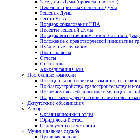
Заседания Думы (проекты повесток)
Перечень принятых решений Думы
Решения Думы
Реестр НПА
Порядок обжалования НПА
Проекты решений Думы
Порядок внесения нормативных актов в Думу
Положение о правотворческой инициативе г
Публичные слушания
Планы работы
Отчеты
Статистика
Аккредитация СМИ
Постоянные комиссии
По социальной политике, законности, правоп
По благоустройству, градостроительству и ко
По экономической политике и муниципально
По регламенту, депутатской этике и организ
Депутатские объединения
Аппарат
Организационный отдел
Юридический отдел
Отдел учета и отчетности
Муниципальная служба
Правовая основа