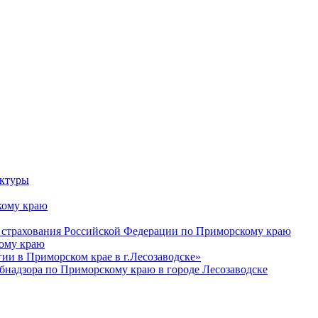
уктуры
ому краю
 страхования Российской Федерации по Приморскому краю
кому краю
и в Приморском крае в г.Лесозаводске»
бнадзора по Приморскому краю в городе Лесозаводске