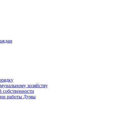
раждан
орядку
ммунальному хозяйству
й собственности
ации работы Думы