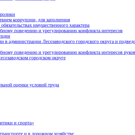
оролики
твием коррупции, для заполнения
и обязательствах имущественного характера
ебному поведению и урегулированию конфликта интересов
упции
и в администрации Лесозаводского городского округа и подве
ебному поведению и урегулированию конфликта интересов рук
есозаводском городском округе
льной оценки условий труда
итики и спорта»
ранспорте и в дорожном хозяйстве