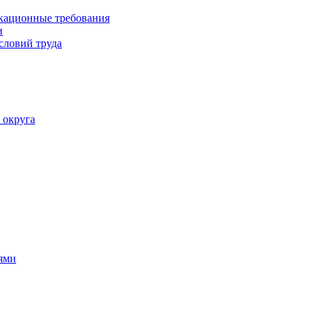
кационные требования
и
словий труда
 округа
ями