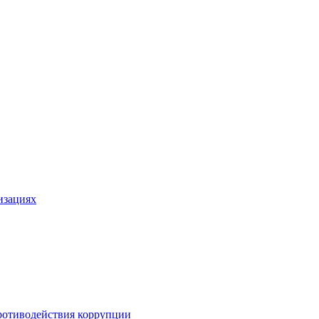
изациях
ротиводействия коррупции