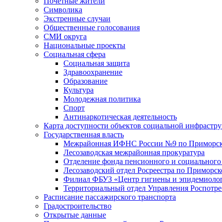
Почетные жители
Символика
Экстренные случаи
Общественные голосования
СМИ округа
Национальные проекты
Социальная сфера
Социальная защита
Здравоохранение
Образование
Культура
Молодежная политика
Спорт
Антинаркотическая деятельность
Карта доступности объектов социальной инфрастр
Государственная власть
Межрайонная ИФНС России №9 по Приморск
Лесозаводская межрайонная прокуратура
Отделение фонда пенсионного и социального
Лесозаводский отдел Росреестра по Приморс
Филиал ФБУЗ «Центр гигиены и эпидемиологи
Территориальный отдел Управления Роспотре
Расписание пассажирского транспорта
Градостроительство
Открытые данные