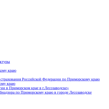
уктуры
ому краю
 страхования Российской Федерации по Приморскому краю
кому краю
и в Приморском крае в г.Лесозаводске»
бнадзора по Приморскому краю в городе Лесозаводске