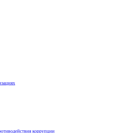
изациях
ротиводействия коррупции