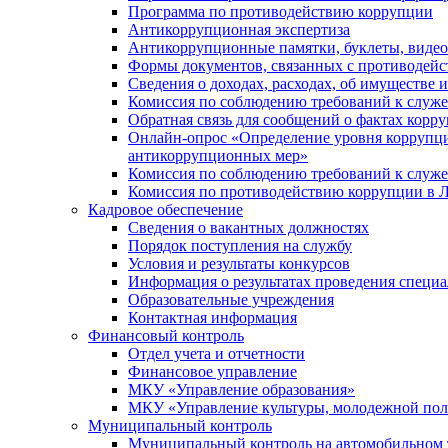
Программа по противодействию коррупции
Антикоррупционная экспертиза
Антикоррупционные памятки, буклеты, виде
Формы документов, связанных с противодейс
Сведения о доходах, расходах, об имуществе 
Комиссия по соблюдению требований к служ
Обратная связь для сообщений о фактах корр
Онлайн-опрос «Определение уровня коррупци
антикоррупционных мер»
Комиссия по соблюдению требований к служ
Комиссия по противодействию коррупции в Л
Кадровое обеспечение
Сведения о вакантных должностях
Порядок поступления на службу
Условия и результаты конкурсов
Информация о результатах проведения специа
Образовательные учреждения
Контактная информация
Финансовый контроль
Отдел учета и отчетности
Финансовое управление
МКУ «Управление образования»
МКУ «Управление культуры, молодежной пол
Муниципальный контроль
Муниципальный контроль на автомобильном т