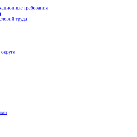
кационные требования
и
словий труда
 округа
ями