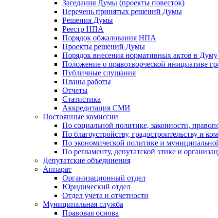
Заседания Думы (проекты повесток)
Перечень принятых решений Думы
Решения Думы
Реестр НПА
Порядок обжалования НПА
Проекты решений Думы
Порядок внесения нормативных актов в Думу
Положение о правотворческой инициативе г
Публичные слушания
Планы работы
Отчеты
Статистика
Аккредитация СМИ
Постоянные комиссии
По социальной политике, законности, правоп
По благоустройству, градостроительству и ко
По экономической политике и муниципально
По регламенту, депутатской этике и организ
Депутатские объединения
Аппарат
Организационный отдел
Юридический отдел
Отдел учета и отчетности
Муниципальная служба
Правовая основа