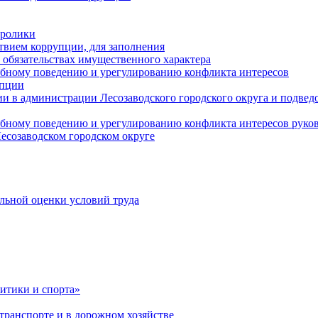
оролики
твием коррупции, для заполнения
и обязательствах имущественного характера
ебному поведению и урегулированию конфликта интересов
упции
и в администрации Лесозаводского городского округа и подве
ебному поведению и урегулированию конфликта интересов рук
есозаводском городском округе
льной оценки условий труда
итики и спорта»
ранспорте и в дорожном хозяйстве