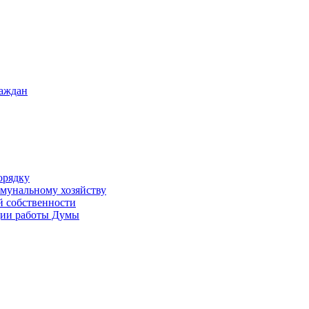
раждан
орядку
ммунальному хозяйству
й собственности
ации работы Думы