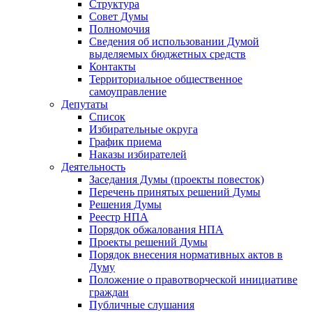
Структура
Совет Думы
Полномочия
Сведения об использовании Думой
выделяемых бюджетных средств
Контакты
Территориальное общественное
самоуправление
Депутаты
Список
Избирательные округа
График приема
Наказы избирателей
Деятельность
Заседания Думы (проекты повесток)
Перечень принятых решений Думы
Решения Думы
Реестр НПА
Порядок обжалования НПА
Проекты решений Думы
Порядок внесения нормативных актов в
Думу
Положение о правотворческой инициативе
граждан
Публичные слушания