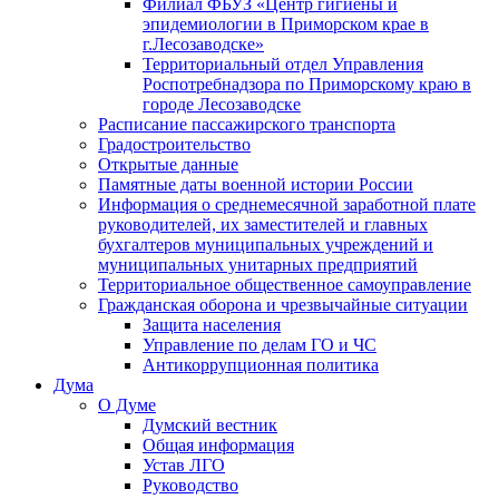
Филиал ФБУЗ «Центр гигиены и
эпидемиологии в Приморском крае в
г.Лесозаводске»
Территориальный отдел Управления
Роспотребнадзора по Приморскому краю в
городе Лесозаводске
Расписание пассажирского транспорта
Градостроительство
Открытые данные
Памятные даты военной истории России
Информация о среднемесячной заработной плате
руководителей, их заместителей и главных
бухгалтеров муниципальных учреждений и
муниципальных унитарных предприятий
Территориальное общественное самоуправление
Гражданская оборона и чрезвычайные ситуации
Защита населения
Управление по делам ГО и ЧС
Антикоррупционная политика
Дума
О Думе
Думский вестник
Общая информация
Устав ЛГО
Руководство