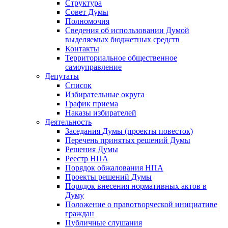
Структура
Совет Думы
Полномочия
Сведения об использовании Думой
выделяемых бюджетных средств
Контакты
Территориальное общественное
самоуправление
Депутаты
Список
Избирательные округа
График приема
Наказы избирателей
Деятельность
Заседания Думы (проекты повесток)
Перечень принятых решений Думы
Решения Думы
Реестр НПА
Порядок обжалования НПА
Проекты решений Думы
Порядок внесения нормативных актов в
Думу
Положение о правотворческой инициативе
граждан
Публичные слушания