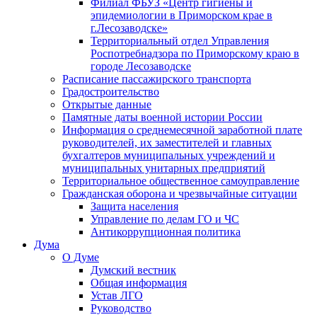
Филиал ФБУЗ «Центр гигиены и
эпидемиологии в Приморском крае в
г.Лесозаводске»
Территориальный отдел Управления
Роспотребнадзора по Приморскому краю в
городе Лесозаводске
Расписание пассажирского транспорта
Градостроительство
Открытые данные
Памятные даты военной истории России
Информация о среднемесячной заработной плате
руководителей, их заместителей и главных
бухгалтеров муниципальных учреждений и
муниципальных унитарных предприятий
Территориальное общественное самоуправление
Гражданская оборона и чрезвычайные ситуации
Защита населения
Управление по делам ГО и ЧС
Антикоррупционная политика
Дума
О Думе
Думский вестник
Общая информация
Устав ЛГО
Руководство