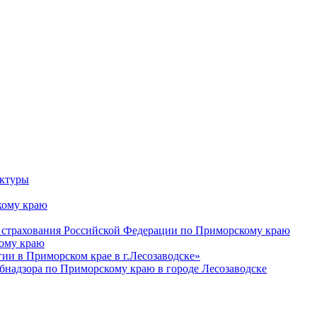
уктуры
ому краю
 страхования Российской Федерации по Приморскому краю
кому краю
и в Приморском крае в г.Лесозаводске»
бнадзора по Приморскому краю в городе Лесозаводске