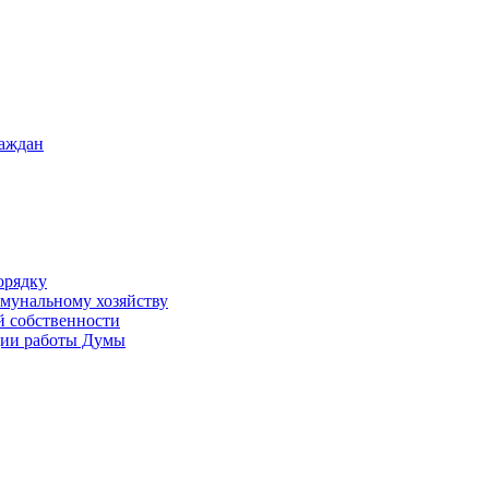
раждан
орядку
ммунальному хозяйству
й собственности
ации работы Думы