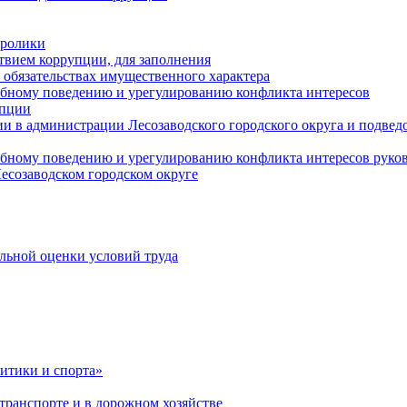
оролики
твием коррупции, для заполнения
и обязательствах имущественного характера
ебному поведению и урегулированию конфликта интересов
упции
и в администрации Лесозаводского городского округа и подве
ебному поведению и урегулированию конфликта интересов рук
есозаводском городском округе
льной оценки условий труда
итики и спорта»
ранспорте и в дорожном хозяйстве