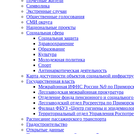
Почетные жители
Символика
Экстренные случаи
Общественные голосования
СМИ округа
Национальные проекты
Социальная сфера
Социальная защита
Здравоохранение
Образование
Культура
Молодежная политика
Спорт
Антинаркотическая деятельность
Карта доступности объектов социальной инфрастр
Государственная власть
Межрайонная ИФНС России №9 по Приморск
Лесозаводская межрайонная прокуратура
Отделение фонда пенсионного и социального
Лесозаводский отдел Росреестра по Приморс
Филиал ФБУЗ «Центр гигиены и эпидемиологи
Территориальный отдел Управления Роспотре
Расписание пассажирского транспорта
Градостроительство
Открытые данные