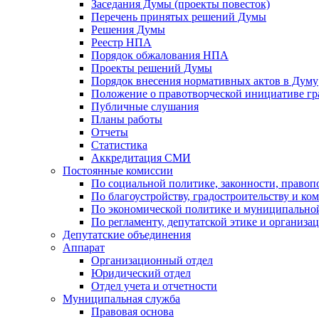
Заседания Думы (проекты повесток)
Перечень принятых решений Думы
Решения Думы
Реестр НПА
Порядок обжалования НПА
Проекты решений Думы
Порядок внесения нормативных актов в Думу
Положение о правотворческой инициативе г
Публичные слушания
Планы работы
Отчеты
Статистика
Аккредитация СМИ
Постоянные комиссии
По социальной политике, законности, правоп
По благоустройству, градостроительству и ко
По экономической политике и муниципально
По регламенту, депутатской этике и организ
Депутатские объединения
Аппарат
Организационный отдел
Юридический отдел
Отдел учета и отчетности
Муниципальная служба
Правовая основа