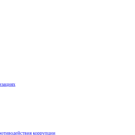
изациях
ротиводействия коррупции