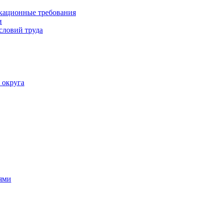
кационные требования
и
словий труда
 округа
ями