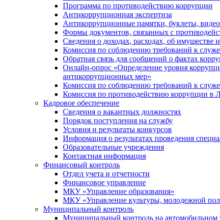
Программа по противодействию коррупции
Антикоррупционная экспертиза
Антикоррупционные памятки, буклеты, виде
Формы документов, связанных с противодейс
Сведения о доходах, расходах, об имуществе 
Комиссия по соблюдению требований к служ
Обратная связь для сообщений о фактах корр
Онлайн-опрос «Определение уровня коррупци
антикоррупционных мер»
Комиссия по соблюдению требований к служ
Комиссия по противодействию коррупции в Л
Кадровое обеспечение
Сведения о вакантных должностях
Порядок поступления на службу
Условия и результаты конкурсов
Информация о результатах проведения специа
Образовательные учреждения
Контактная информация
Финансовый контроль
Отдел учета и отчетности
Финансовое управление
МКУ «Управление образования»
МКУ «Управление культуры, молодежной пол
Муниципальный контроль
Муниципальный контроль на автомобильном т