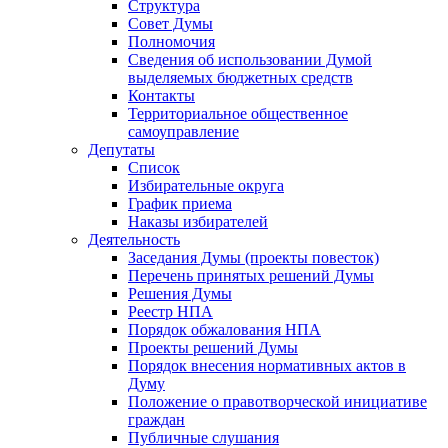
Структура
Совет Думы
Полномочия
Сведения об использовании Думой
выделяемых бюджетных средств
Контакты
Территориальное общественное
самоуправление
Депутаты
Список
Избирательные округа
График приема
Наказы избирателей
Деятельность
Заседания Думы (проекты повесток)
Перечень принятых решений Думы
Решения Думы
Реестр НПА
Порядок обжалования НПА
Проекты решений Думы
Порядок внесения нормативных актов в
Думу
Положение о правотворческой инициативе
граждан
Публичные слушания