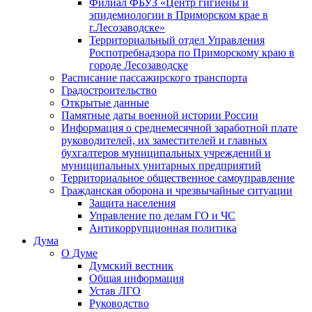
Филиал ФБУЗ «Центр гигиены и
эпидемиологии в Приморском крае в
г.Лесозаводске»
Территориальный отдел Управления
Роспотребнадзора по Приморскому краю в
городе Лесозаводске
Расписание пассажирского транспорта
Градостроительство
Открытые данные
Памятные даты военной истории России
Информация о среднемесячной заработной плате
руководителей, их заместителей и главных
бухгалтеров муниципальных учреждений и
муниципальных унитарных предприятий
Территориальное общественное самоуправление
Гражданская оборона и чрезвычайные ситуации
Защита населения
Управление по делам ГО и ЧС
Антикоррупционная политика
Дума
О Думе
Думский вестник
Общая информация
Устав ЛГО
Руководство