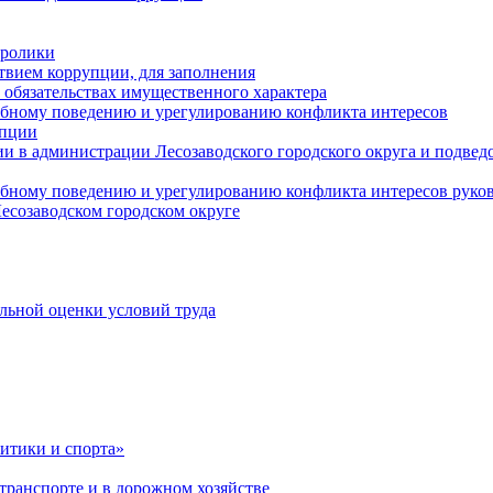
оролики
твием коррупции, для заполнения
и обязательствах имущественного характера
ебному поведению и урегулированию конфликта интересов
упции
и в администрации Лесозаводского городского округа и подве
ебному поведению и урегулированию конфликта интересов рук
есозаводском городском округе
льной оценки условий труда
итики и спорта»
ранспорте и в дорожном хозяйстве