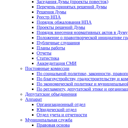
Заседания Думы (проекты повесток)
Перечень принятых решений Думы
Решения Думы
Реестр НПА
Порядок обжалования НПА
Проекты решений Думы
Порядок внесения нормативных актов в Думу
Положение о правотворческой инициативе г
Публичные слушания
Планы работы
Отчеты
Статистика
Аккредитация СМИ
Постоянные комиссии
По социальной политике, законности, правоп
По благоустройству, градостроительству и ко
По экономической политике и муниципально
По регламенту, депутатской этике и организ
Депутатские объединения
Аппарат
Организационный отдел
Юридический отдел
Отдел учета и отчетности
Муниципальная служба
Правовая основа