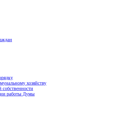
раждан
орядку
ммунальному хозяйству
й собственности
ации работы Думы