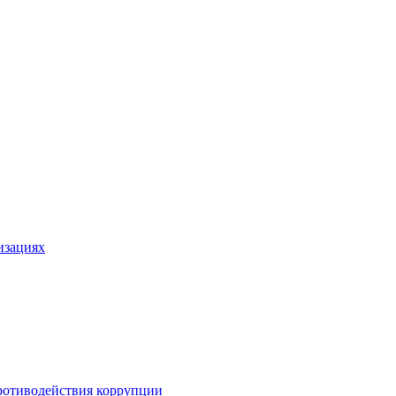
изациях
ротиводействия коррупции