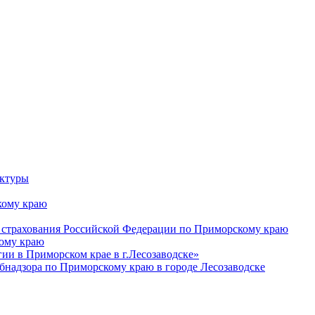
уктуры
ому краю
 страхования Российской Федерации по Приморскому краю
кому краю
и в Приморском крае в г.Лесозаводске»
бнадзора по Приморскому краю в городе Лесозаводске