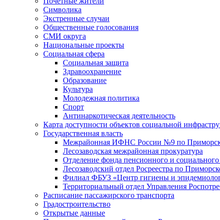
Почетные жители
Символика
Экстренные случаи
Общественные голосования
СМИ округа
Национальные проекты
Социальная сфера
Социальная защита
Здравоохранение
Образование
Культура
Молодежная политика
Спорт
Антинаркотическая деятельность
Карта доступности объектов социальной инфрастр
Государственная власть
Межрайонная ИФНС России №9 по Приморск
Лесозаводская межрайонная прокуратура
Отделение фонда пенсионного и социального
Лесозаводский отдел Росреестра по Приморс
Филиал ФБУЗ «Центр гигиены и эпидемиологи
Территориальный отдел Управления Роспотре
Расписание пассажирского транспорта
Градостроительство
Открытые данные