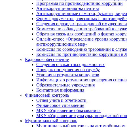
Программа по противодействию коррупции
Антикоррупционная экспертиза
Антикоррупционные памятки, буклеты, виде
Формы документов, связанных с противодейс
Сведения о доходах, расходах, об имуществе 
Комиссия по соблюдению требований к служ
Обратная связь для сообщений о фактах корр
Онлайн-опрос «Определение уровня коррупци
антикоррупционных мер»
Комиссия по соблюдению требований к служ
Комиссия по противодействию коррупции в Л
Кадровое обеспечение
Сведения о вакантных должностях
Порядок поступления на службу
Условия и результаты конкурсов
Информация о результатах проведения специа
Образовательные учреждения
Контактная информация
Финансовый контроль
Отдел учета и отчетности
Финансовое управление
МКУ «Управление образования»
МКУ «Управление культуры, молодежной пол
Муниципальный контроль
Муниципальный контроль на автомобильном т