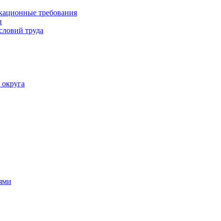
кационные требования
и
словий труда
 округа
ями