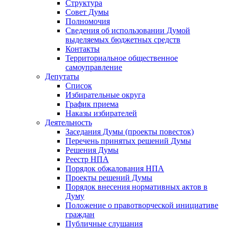
Структура
Совет Думы
Полномочия
Сведения об использовании Думой
выделяемых бюджетных средств
Контакты
Территориальное общественное
самоуправление
Депутаты
Список
Избирательные округа
График приема
Наказы избирателей
Деятельность
Заседания Думы (проекты повесток)
Перечень принятых решений Думы
Решения Думы
Реестр НПА
Порядок обжалования НПА
Проекты решений Думы
Порядок внесения нормативных актов в
Думу
Положение о правотворческой инициативе
граждан
Публичные слушания