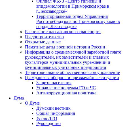
Филиал ФБУЗ «Центр гигиены и
эпидемиологии в Приморском крае в
г.Лесозаводске»
Территориальный отдел Управления
Роспотребнадзора по Приморскому краю в
городе Лесозаводске
Расписание пассажирского транспорта
Градостроительство
Открытые данные
Памятные даты военной истории России
Информация о среднемесячной заработной плате
руководителей, их заместителей и главных
бухгалтеров муниципальных учреждений и
муниципальных унитарных предприятий
Территориальное общественное самоуправление
Гражданская оборона и чрезвычайные ситуации
Защита населения
Управление по делам ГО и ЧС
Антикоррупционная политика
Дума
О Думе
Думский вестник
Общая информация
Устав ЛГО
Руководство