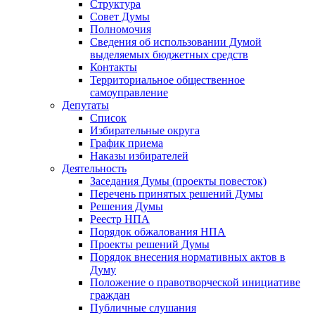
Структура
Совет Думы
Полномочия
Сведения об использовании Думой
выделяемых бюджетных средств
Контакты
Территориальное общественное
самоуправление
Депутаты
Список
Избирательные округа
График приема
Наказы избирателей
Деятельность
Заседания Думы (проекты повесток)
Перечень принятых решений Думы
Решения Думы
Реестр НПА
Порядок обжалования НПА
Проекты решений Думы
Порядок внесения нормативных актов в
Думу
Положение о правотворческой инициативе
граждан
Публичные слушания