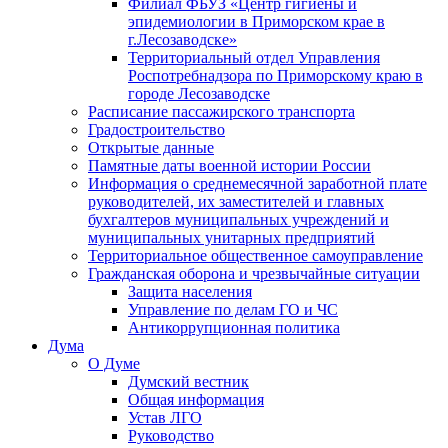
Филиал ФБУЗ «Центр гигиены и
эпидемиологии в Приморском крае в
г.Лесозаводске»
Территориальный отдел Управления
Роспотребнадзора по Приморскому краю в
городе Лесозаводске
Расписание пассажирского транспорта
Градостроительство
Открытые данные
Памятные даты военной истории России
Информация о среднемесячной заработной плате
руководителей, их заместителей и главных
бухгалтеров муниципальных учреждений и
муниципальных унитарных предприятий
Территориальное общественное самоуправление
Гражданская оборона и чрезвычайные ситуации
Защита населения
Управление по делам ГО и ЧС
Антикоррупционная политика
Дума
О Думе
Думский вестник
Общая информация
Устав ЛГО
Руководство