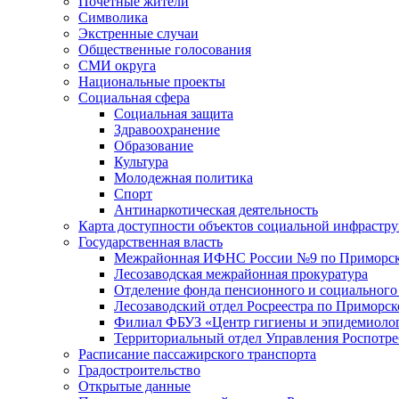
Почетные жители
Символика
Экстренные случаи
Общественные голосования
СМИ округа
Национальные проекты
Социальная сфера
Социальная защита
Здравоохранение
Образование
Культура
Молодежная политика
Спорт
Антинаркотическая деятельность
Карта доступности объектов социальной инфрастр
Государственная власть
Межрайонная ИФНС России №9 по Приморск
Лесозаводская межрайонная прокуратура
Отделение фонда пенсионного и социального
Лесозаводский отдел Росреестра по Приморс
Филиал ФБУЗ «Центр гигиены и эпидемиологи
Территориальный отдел Управления Роспотре
Расписание пассажирского транспорта
Градостроительство
Открытые данные