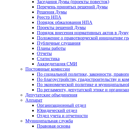
Заседания Думы (проекты повесток)
Перечень принятых решений Думы
Решения Думы
Реестр НПА
Порядок обжалования НПА
Проекты решений Думы
Порядок внесения нормативных актов в Думу
Положение о правотворческой инициативе г
Публичные слушания
Планы работы
Отчеты
Статистика
Аккредитация СМИ
Постоянные комиссии
По социальной политике, законности, правоп
По благоустройству, градостроительству и ко
По экономической политике и муниципально
По регламенту, депутатской этике и организ
Депутатские объединения
Аппарат
Организационный отдел
Юридический отдел
Отдел учета и отчетности
Муниципальная служба
Правовая основа