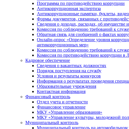
Программа по противодействию коррупции
Антикоррупционная экспертиза
Антикоррупционные памятки, буклеты, виде
Формы документов, связанных с противодейс
Сведения о доходах, расходах, об имуществе 
Комиссия по соблюдению требований к служ
Обратная связь для сообщений о фактах корр
Онлайн-опрос «Определение уровня коррупци
антикоррупционных мер»
Комиссия по соблюдению требований к служ
Комиссия по противодействию коррупции в Л
Кадровое обеспечение
Сведения о вакантных должностях
Порядок поступления на службу
Условия и результаты конкурсов
Информация о результатах проведения специа
Образовательные учреждения
Контактная информация
Финансовый контроль
Отдел учета и отчетности
Финансовое управление
МКУ «Управление образования»
МКУ «Управление культуры, молодежной пол
Муниципальный контроль
Муниципальный контроль на автомобильном т