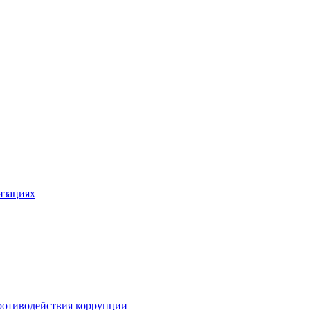
изациях
ротиводействия коррупции