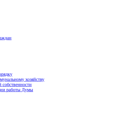
раждан
орядку
ммунальному хозяйству
й собственности
ации работы Думы