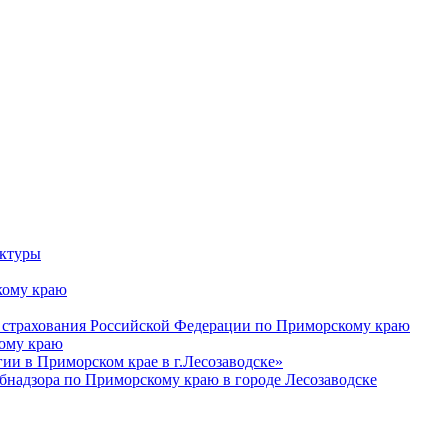
уктуры
ому краю
 страхования Российской Федерации по Приморскому краю
кому краю
и в Приморском крае в г.Лесозаводске»
бнадзора по Приморскому краю в городе Лесозаводске