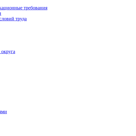
кационные требования
и
словий труда
 округа
ями