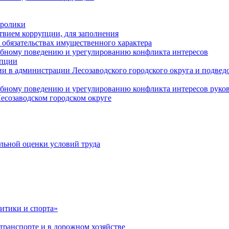
оролики
твием коррупции, для заполнения
и обязательствах имущественного характера
ебному поведению и урегулированию конфликта интересов
упции
и в администрации Лесозаводского городского округа и подве
ебному поведению и урегулированию конфликта интересов рук
есозаводском городском округе
льной оценки условий труда
итики и спорта»
ранспорте и в дорожном хозяйстве