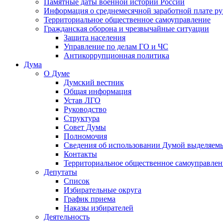
Памятные даты военной истории России
Информация о среднемесячной заработной плате р
Территориальное общественное самоуправление
Гражданская оборона и чрезвычайные ситуации
Защита населения
Управление по делам ГО и ЧС
Антикоррупционная политика
Дума
О Думе
Думский вестник
Общая информация
Устав ЛГО
Руководство
Структура
Совет Думы
Полномочия
Сведения об использовании Думой выделяем
Контакты
Территориальное общественное самоуправлен
Депутаты
Список
Избирательные округа
График приема
Наказы избирателей
Деятельность