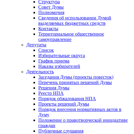
Структура
Совет Думы
Полномочия
Сведения об использовании Думой
выделяемых бюджетных средств
Контакты
Территориальное общественное
самоуправление
Депутаты
Список
Избирательные округа
График приема
Наказы избирателей
Деятельность
Заседания Думы (проекты повесток)
Перечень принятых решений Думы
Решения Думы
Реестр НПА
Порядок обжалования НПА
Проекты решений Думы
Порядок внесения нормативных актов в
Думу
Положение о правотворческой инициативе
граждан
Публичные слушания