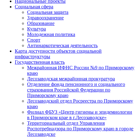
Национальные проекты
Социальная сфера
Социальная защита
Здравоохранение
Образование
Культура
Молодежная политика
Спорт
Антинаркотическая деятельность
Карта доступности объектов социальной
инфраструктуры
Государственная власть
Межрайонная ИФНС России №9 по Приморскому
краю
Лесозаводская межрайонная прокуратура
Отделение фонда пенсионного и социального
страхования Российской Федерации по
Приморскому краю
Лесозаводский отдел Росреестра по Приморскому
краю
Филиал ФБУЗ «Центр гигиены и эпидемиологии
в Приморском крае в г.Лесозаводске»
Территориальный отдел Управления
Роспотребнадзора по Приморскому краю в городе
Лесозаводске