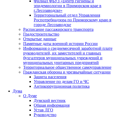
Филиал ФБУЗ «Центр гигиены и
эпидемиологии в Приморском крае в
г.Лесозаводске»
Территориальный отдел Управления
Роспотребнадзора по Приморскому краю в
городе Лесозаводске
Расписание пассажирского транспорта
Градостроительство
Открытые данные
Памятные даты военной истории России
Информация о среднемесячной заработной плате
руководителей, их заместителей и главных
бухгалтеров муниципальных учреждений и
муниципальных унитарных предприятий
Территориальное общественное самоуправление
Гражданская оборона и чрезвычайные ситуации
Защита населения
Управление по делам ГО и ЧС
Антикоррупционная политика
Дума
О Думе
Думский вестник
Общая информация
Устав ЛГО
Руководство