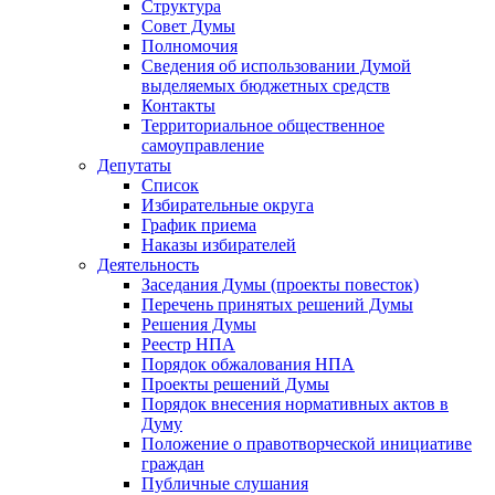
Структура
Совет Думы
Полномочия
Сведения об использовании Думой
выделяемых бюджетных средств
Контакты
Территориальное общественное
самоуправление
Депутаты
Список
Избирательные округа
График приема
Наказы избирателей
Деятельность
Заседания Думы (проекты повесток)
Перечень принятых решений Думы
Решения Думы
Реестр НПА
Порядок обжалования НПА
Проекты решений Думы
Порядок внесения нормативных актов в
Думу
Положение о правотворческой инициативе
граждан
Публичные слушания