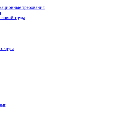
кационные требования
и
словий труда
 округа
ями