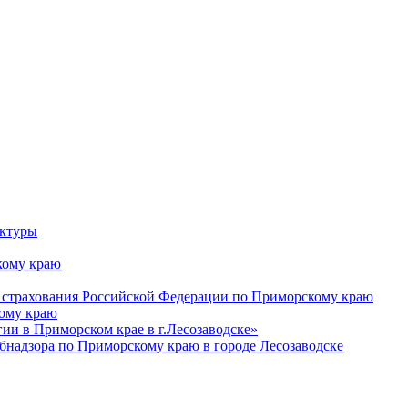
уктуры
ому краю
 страхования Российской Федерации по Приморскому краю
кому краю
и в Приморском крае в г.Лесозаводске»
бнадзора по Приморскому краю в городе Лесозаводске