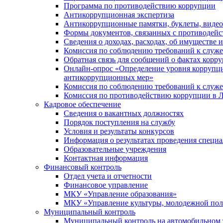
Программа по противодействию коррупции
Антикоррупционная экспертиза
Антикоррупционные памятки, буклеты, виде
Формы документов, связанных с противодейс
Сведения о доходах, расходах, об имуществе 
Комиссия по соблюдению требований к служ
Обратная связь для сообщений о фактах корр
Онлайн-опрос «Определение уровня коррупци
антикоррупционных мер»
Комиссия по соблюдению требований к служ
Комиссия по противодействию коррупции в Л
Кадровое обеспечение
Сведения о вакантных должностях
Порядок поступления на службу
Условия и результаты конкурсов
Информация о результатах проведения специа
Образовательные учреждения
Контактная информация
Финансовый контроль
Отдел учета и отчетности
Финансовое управление
МКУ «Управление образования»
МКУ «Управление культуры, молодежной пол
Муниципальный контроль
Муниципальный контроль на автомобильном т