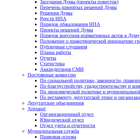
Заседания Думы (проекты повесток)
Перечень принятых решений Думы
Решения Думы
Реестр НПА
Порядок обжалования НПА
Проекты решений Думы
Порядок внесения нормативных актов в Думу
Положение о правотворческой инициативе г
Публичные слушания
Планы работы
Отчеты
Статистика
Аккредитация СМИ
Постоянные комиссии
По социальной политике, законности, правоп
По благоустройству, градостроительству и ко
По экономической политике и муниципально
По регламенту, депутатской этике и организ
Депутатские объединения
Аппарат
Организационный отдел
Юридический отдел
Отдел учета и отчетности
Муниципальная служба
Правовая основа