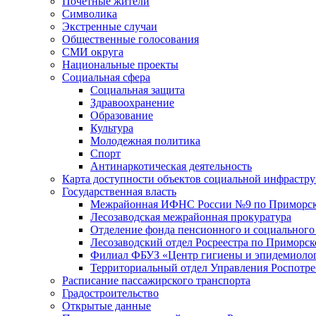
Почетные жители
Символика
Экстренные случаи
Общественные голосования
СМИ округа
Национальные проекты
Социальная сфера
Социальная защита
Здравоохранение
Образование
Культура
Молодежная политика
Спорт
Антинаркотическая деятельность
Карта доступности объектов социальной инфрастр
Государственная власть
Межрайонная ИФНС России №9 по Приморск
Лесозаводская межрайонная прокуратура
Отделение фонда пенсионного и социального
Лесозаводский отдел Росреестра по Приморс
Филиал ФБУЗ «Центр гигиены и эпидемиологи
Территориальный отдел Управления Роспотре
Расписание пассажирского транспорта
Градостроительство
Открытые данные