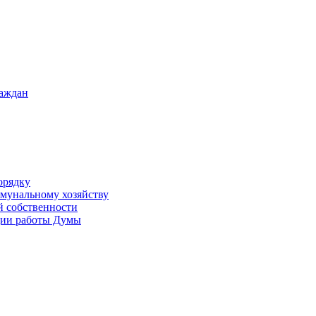
раждан
орядку
ммунальному хозяйству
й собственности
ации работы Думы