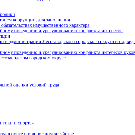
оролики
твием коррупции, для заполнения
и обязательствах имущественного характера
ебному поведению и урегулированию конфликта интересов
упции
и в администрации Лесозаводского городского округа и подве
ебному поведению и урегулированию конфликта интересов рук
есозаводском городском округе
льной оценки условий труда
итики и спорта»
ранспорте и в дорожном хозяйстве