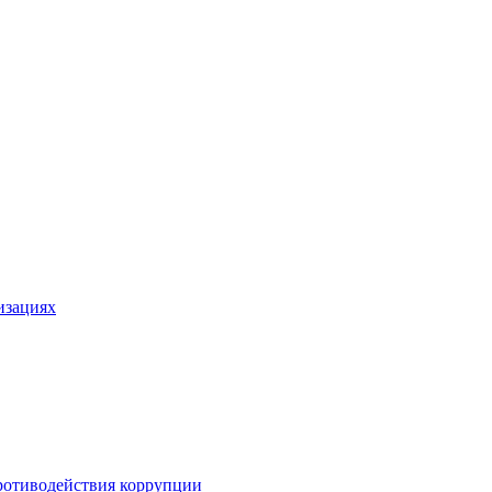
изациях
ротиводействия коррупции