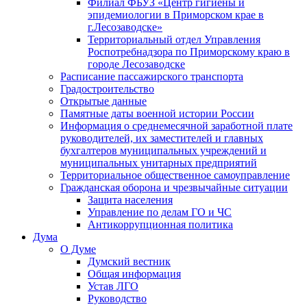
Филиал ФБУЗ «Центр гигиены и
эпидемиологии в Приморском крае в
г.Лесозаводске»
Территориальный отдел Управления
Роспотребнадзора по Приморскому краю в
городе Лесозаводске
Расписание пассажирского транспорта
Градостроительство
Открытые данные
Памятные даты военной истории России
Информация о среднемесячной заработной плате
руководителей, их заместителей и главных
бухгалтеров муниципальных учреждений и
муниципальных унитарных предприятий
Территориальное общественное самоуправление
Гражданская оборона и чрезвычайные ситуации
Защита населения
Управление по делам ГО и ЧС
Антикоррупционная политика
Дума
О Думе
Думский вестник
Общая информация
Устав ЛГО
Руководство