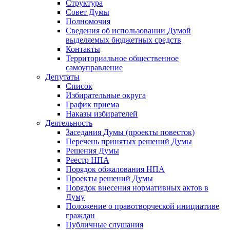
Структура
Совет Думы
Полномочия
Сведения об использовании Думой
выделяемых бюджетных средств
Контакты
Территориальное общественное
самоуправление
Депутаты
Список
Избирательные округа
График приема
Наказы избирателей
Деятельность
Заседания Думы (проекты повесток)
Перечень принятых решений Думы
Решения Думы
Реестр НПА
Порядок обжалования НПА
Проекты решений Думы
Порядок внесения нормативных актов в
Думу
Положение о правотворческой инициативе
граждан
Публичные слушания