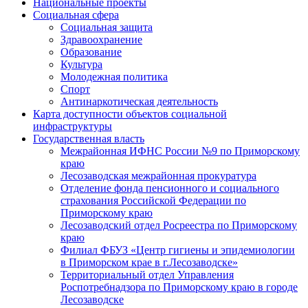
Национальные проекты
Социальная сфера
Социальная защита
Здравоохранение
Образование
Культура
Молодежная политика
Спорт
Антинаркотическая деятельность
Карта доступности объектов социальной
инфраструктуры
Государственная власть
Межрайонная ИФНС России №9 по Приморскому
краю
Лесозаводская межрайонная прокуратура
Отделение фонда пенсионного и социального
страхования Российской Федерации по
Приморскому краю
Лесозаводский отдел Росреестра по Приморскому
краю
Филиал ФБУЗ «Центр гигиены и эпидемиологии
в Приморском крае в г.Лесозаводске»
Территориальный отдел Управления
Роспотребнадзора по Приморскому краю в городе
Лесозаводске