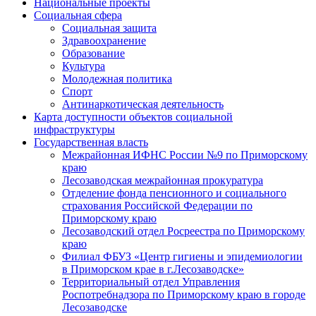
Национальные проекты
Социальная сфера
Социальная защита
Здравоохранение
Образование
Культура
Молодежная политика
Спорт
Антинаркотическая деятельность
Карта доступности объектов социальной
инфраструктуры
Государственная власть
Межрайонная ИФНС России №9 по Приморскому
краю
Лесозаводская межрайонная прокуратура
Отделение фонда пенсионного и социального
страхования Российской Федерации по
Приморскому краю
Лесозаводский отдел Росреестра по Приморскому
краю
Филиал ФБУЗ «Центр гигиены и эпидемиологии
в Приморском крае в г.Лесозаводске»
Территориальный отдел Управления
Роспотребнадзора по Приморскому краю в городе
Лесозаводске