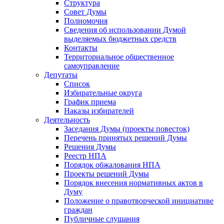
Структура
Совет Думы
Полномочия
Сведения об использовании Думой
выделяемых бюджетных средств
Контакты
Территориальное общественное
самоуправление
Депутаты
Список
Избирательные округа
График приема
Наказы избирателей
Деятельность
Заседания Думы (проекты повесток)
Перечень принятых решений Думы
Решения Думы
Реестр НПА
Порядок обжалования НПА
Проекты решений Думы
Порядок внесения нормативных актов в
Думу
Положение о правотворческой инициативе
граждан
Публичные слушания