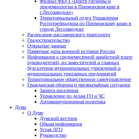
Филиал ФБУЗ «Центр гигиены и
эпидемиологии в Приморском крае в
г.Лесозаводске»
Территориальный отдел Управления
Роспотребнадзора по Приморскому краю в
городе Лесозаводске
Расписание пассажирского транспорта
Градостроительство
Открытые данные
Памятные даты военной истории России
Информация о среднемесячной заработной плате
руководителей, их заместителей и главных
бухгалтеров муниципальных учреждений и
муниципальных унитарных предприятий
Территориальное общественное самоуправление
Гражданская оборона и чрезвычайные ситуации
Защита населения
Управление по делам ГО и ЧС
Антикоррупционная политика
Дума
О Думе
Думский вестник
Общая информация
Устав ЛГО
Руководство