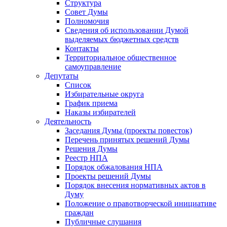
Структура
Совет Думы
Полномочия
Сведения об использовании Думой
выделяемых бюджетных средств
Контакты
Территориальное общественное
самоуправление
Депутаты
Список
Избирательные округа
График приема
Наказы избирателей
Деятельность
Заседания Думы (проекты повесток)
Перечень принятых решений Думы
Решения Думы
Реестр НПА
Порядок обжалования НПА
Проекты решений Думы
Порядок внесения нормативных актов в
Думу
Положение о правотворческой инициативе
граждан
Публичные слушания