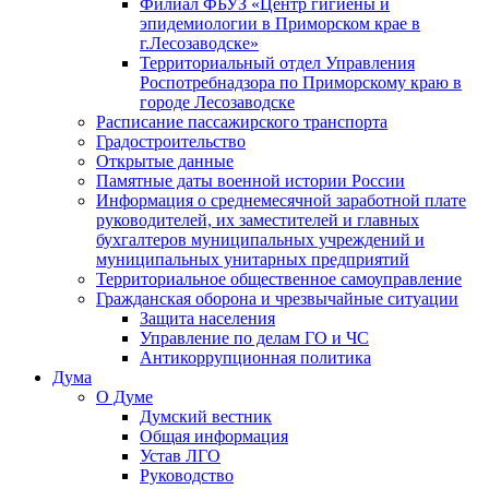
Филиал ФБУЗ «Центр гигиены и
эпидемиологии в Приморском крае в
г.Лесозаводске»
Территориальный отдел Управления
Роспотребнадзора по Приморскому краю в
городе Лесозаводске
Расписание пассажирского транспорта
Градостроительство
Открытые данные
Памятные даты военной истории России
Информация о среднемесячной заработной плате
руководителей, их заместителей и главных
бухгалтеров муниципальных учреждений и
муниципальных унитарных предприятий
Территориальное общественное самоуправление
Гражданская оборона и чрезвычайные ситуации
Защита населения
Управление по делам ГО и ЧС
Антикоррупционная политика
Дума
О Думе
Думский вестник
Общая информация
Устав ЛГО
Руководство