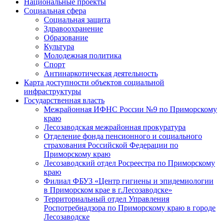
Национальные проекты
Социальная сфера
Социальная защита
Здравоохранение
Образование
Культура
Молодежная политика
Спорт
Антинаркотическая деятельность
Карта доступности объектов социальной
инфраструктуры
Государственная власть
Межрайонная ИФНС России №9 по Приморскому
краю
Лесозаводская межрайонная прокуратура
Отделение фонда пенсионного и социального
страхования Российской Федерации по
Приморскому краю
Лесозаводский отдел Росреестра по Приморскому
краю
Филиал ФБУЗ «Центр гигиены и эпидемиологии
в Приморском крае в г.Лесозаводске»
Территориальный отдел Управления
Роспотребнадзора по Приморскому краю в городе
Лесозаводске