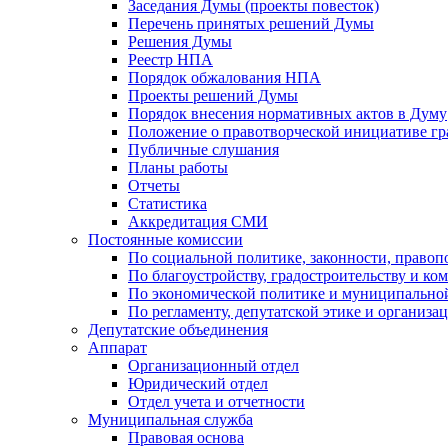
Заседания Думы (проекты повесток)
Перечень принятых решений Думы
Решения Думы
Реестр НПА
Порядок обжалования НПА
Проекты решений Думы
Порядок внесения нормативных актов в Думу
Положение о правотворческой инициативе г
Публичные слушания
Планы работы
Отчеты
Статистика
Аккредитация СМИ
Постоянные комиссии
По социальной политике, законности, правоп
По благоустройству, градостроительству и ко
По экономической политике и муниципально
По регламенту, депутатской этике и организ
Депутатские объединения
Аппарат
Организационный отдел
Юридический отдел
Отдел учета и отчетности
Муниципальная служба
Правовая основа