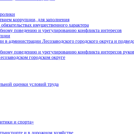
оролики
твием коррупции, для заполнения
и обязательствах имущественного характера
ебному поведению и урегулированию конфликта интересов
упции
и в администрации Лесозаводского городского округа и подве
ебному поведению и урегулированию конфликта интересов рук
есозаводском городском округе
льной оценки условий труда
итики и спорта»
ранспорте и в дорожном хозяйстве