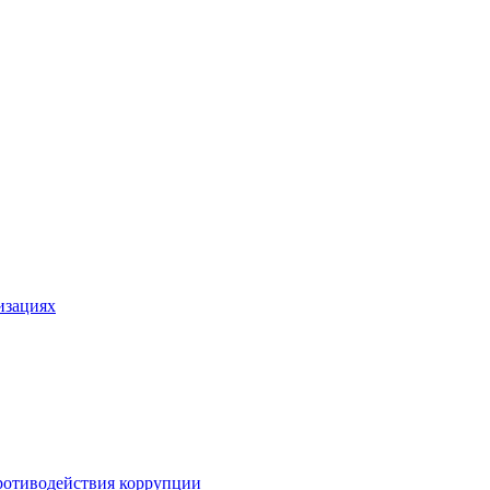
изациях
ротиводействия коррупции