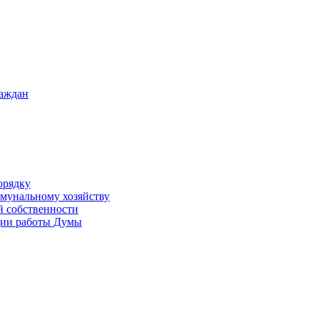
раждан
орядку
ммунальному хозяйству
й собственности
ации работы Думы