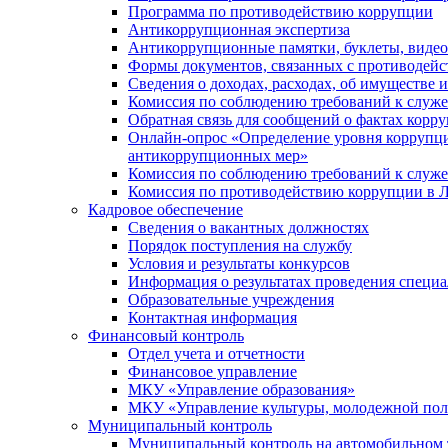
Программа по противодействию коррупции
Антикоррупционная экспертиза
Антикоррупционные памятки, буклеты, виде
Формы документов, связанных с противодейс
Сведения о доходах, расходах, об имуществе 
Комиссия по соблюдению требований к служ
Обратная связь для сообщений о фактах корр
Онлайн-опрос «Определение уровня коррупци
антикоррупционных мер»
Комиссия по соблюдению требований к служ
Комиссия по противодействию коррупции в Л
Кадровое обеспечение
Сведения о вакантных должностях
Порядок поступления на службу
Условия и результаты конкурсов
Информация о результатах проведения специа
Образовательные учреждения
Контактная информация
Финансовый контроль
Отдел учета и отчетности
Финансовое управление
МКУ «Управление образования»
МКУ «Управление культуры, молодежной пол
Муниципальный контроль
Муниципальный контроль на автомобильном т