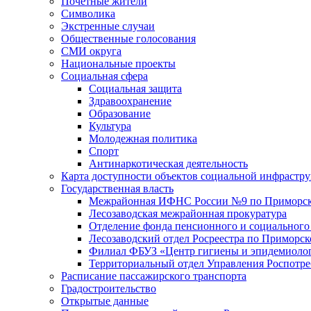
Почетные жители
Символика
Экстренные случаи
Общественные голосования
СМИ округа
Национальные проекты
Социальная сфера
Социальная защита
Здравоохранение
Образование
Культура
Молодежная политика
Спорт
Антинаркотическая деятельность
Карта доступности объектов социальной инфрастр
Государственная власть
Межрайонная ИФНС России №9 по Приморск
Лесозаводская межрайонная прокуратура
Отделение фонда пенсионного и социального
Лесозаводский отдел Росреестра по Приморс
Филиал ФБУЗ «Центр гигиены и эпидемиологи
Территориальный отдел Управления Роспотре
Расписание пассажирского транспорта
Градостроительство
Открытые данные