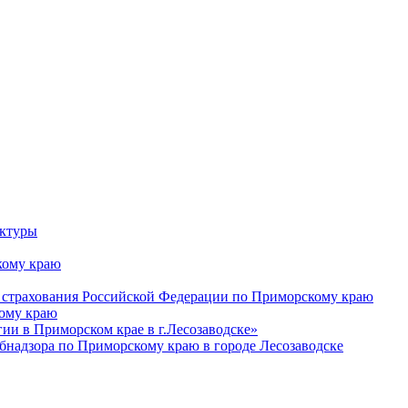
уктуры
ому краю
 страхования Российской Федерации по Приморскому краю
кому краю
и в Приморском крае в г.Лесозаводске»
бнадзора по Приморскому краю в городе Лесозаводске