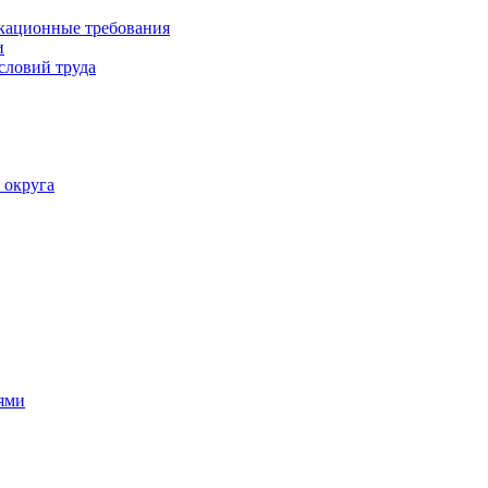
кационные требования
и
словий труда
 округа
ями