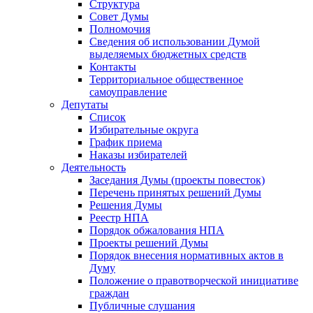
Структура
Совет Думы
Полномочия
Сведения об использовании Думой
выделяемых бюджетных средств
Контакты
Территориальное общественное
самоуправление
Депутаты
Список
Избирательные округа
График приема
Наказы избирателей
Деятельность
Заседания Думы (проекты повесток)
Перечень принятых решений Думы
Решения Думы
Реестр НПА
Порядок обжалования НПА
Проекты решений Думы
Порядок внесения нормативных актов в
Думу
Положение о правотворческой инициативе
граждан
Публичные слушания