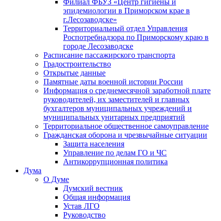
Филиал ФБУЗ «Центр гигиены и
эпидемиологии в Приморском крае в
г.Лесозаводске»
Территориальный отдел Управления
Роспотребнадзора по Приморскому краю в
городе Лесозаводске
Расписание пассажирского транспорта
Градостроительство
Открытые данные
Памятные даты военной истории России
Информация о среднемесячной заработной плате
руководителей, их заместителей и главных
бухгалтеров муниципальных учреждений и
муниципальных унитарных предприятий
Территориальное общественное самоуправление
Гражданская оборона и чрезвычайные ситуации
Защита населения
Управление по делам ГО и ЧС
Антикоррупционная политика
Дума
О Думе
Думский вестник
Общая информация
Устав ЛГО
Руководство