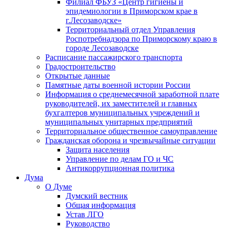
Филиал ФБУЗ «Центр гигиены и
эпидемиологии в Приморском крае в
г.Лесозаводске»
Территориальный отдел Управления
Роспотребнадзора по Приморскому краю в
городе Лесозаводске
Расписание пассажирского транспорта
Градостроительство
Открытые данные
Памятные даты военной истории России
Информация о среднемесячной заработной плате
руководителей, их заместителей и главных
бухгалтеров муниципальных учреждений и
муниципальных унитарных предприятий
Территориальное общественное самоуправление
Гражданская оборона и чрезвычайные ситуации
Защита населения
Управление по делам ГО и ЧС
Антикоррупционная политика
Дума
О Думе
Думский вестник
Общая информация
Устав ЛГО
Руководство