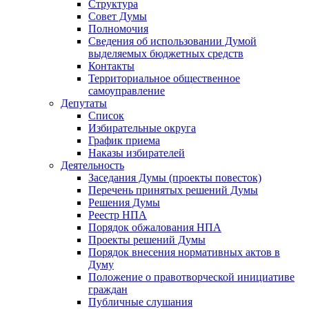
Структура
Совет Думы
Полномочия
Сведения об использовании Думой
выделяемых бюджетных средств
Контакты
Территориальное общественное
самоуправление
Депутаты
Список
Избирательные округа
График приема
Наказы избирателей
Деятельность
Заседания Думы (проекты повесток)
Перечень принятых решений Думы
Решения Думы
Реестр НПА
Порядок обжалования НПА
Проекты решений Думы
Порядок внесения нормативных актов в
Думу
Положение о правотворческой инициативе
граждан
Публичные слушания