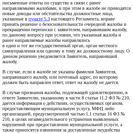
письменные ответы по существу в связи с ранее
направляемыми жалобами, и при этом в жалобе не приводятся
новые доводы или обстоятельства должностные лица,
указанные в
пункте 5.3
настоящего Регламента, вправе
принять решение о безосновательности очередной жалобы и
прекращении переписки с заявителем, направившим жалобу,
по данному вопросу при условии, что указанная жалоба и
ранее направляемые жалобы направлялись
в один и тот же государственный орган, орган местного
самоуправления или одному и тому же должностному лицу. О
данном решении уведомляется Заявитель, направивший
жалобу.
В случае, если в жалобе не указаны фамилия Заявителя,
направившего жалобу, или почтовый адрес, по которому
должен быть направлен ответ, ответ на жалобу не дается.
В случае признания жалобы, подлежащей удовлетворению, в
ответе Заявителю, указанному в части 8 статьи 11.2 ФЗ № 210,
дается информация о действиях, осуществляемых органом,
предоставляющим муниципальную услугу, МФЦ либо
организацией, предусмотренной частью 1.1 статьи 16 ФЗ №
210, в целях незамедлительного устранения выявленных
нарушений при предоставлении муниципальной услуги, а
также приносятся извинения за доставленные неудобства