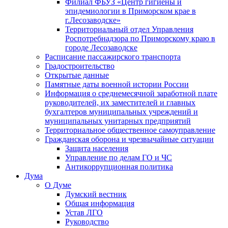
Филиал ФБУЗ «Центр гигиены и
эпидемиологии в Приморском крае в
г.Лесозаводске»
Территориальный отдел Управления
Роспотребнадзора по Приморскому краю в
городе Лесозаводске
Расписание пассажирского транспорта
Градостроительство
Открытые данные
Памятные даты военной истории России
Информация о среднемесячной заработной плате
руководителей, их заместителей и главных
бухгалтеров муниципальных учреждений и
муниципальных унитарных предприятий
Территориальное общественное самоуправление
Гражданская оборона и чрезвычайные ситуации
Защита населения
Управление по делам ГО и ЧС
Антикоррупционная политика
Дума
О Думе
Думский вестник
Общая информация
Устав ЛГО
Руководство