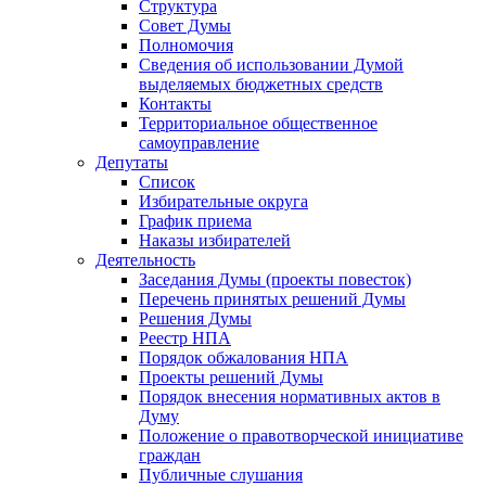
Структура
Совет Думы
Полномочия
Сведения об использовании Думой
выделяемых бюджетных средств
Контакты
Территориальное общественное
самоуправление
Депутаты
Список
Избирательные округа
График приема
Наказы избирателей
Деятельность
Заседания Думы (проекты повесток)
Перечень принятых решений Думы
Решения Думы
Реестр НПА
Порядок обжалования НПА
Проекты решений Думы
Порядок внесения нормативных актов в
Думу
Положение о правотворческой инициативе
граждан
Публичные слушания