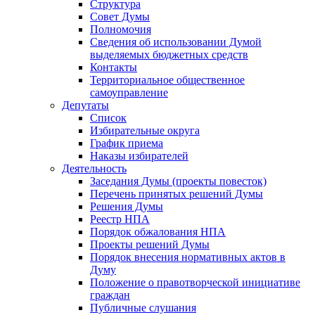
Структура
Совет Думы
Полномочия
Сведения об использовании Думой
выделяемых бюджетных средств
Контакты
Территориальное общественное
самоуправление
Депутаты
Список
Избирательные округа
График приема
Наказы избирателей
Деятельность
Заседания Думы (проекты повесток)
Перечень принятых решений Думы
Решения Думы
Реестр НПА
Порядок обжалования НПА
Проекты решений Думы
Порядок внесения нормативных актов в
Думу
Положение о правотворческой инициативе
граждан
Публичные слушания