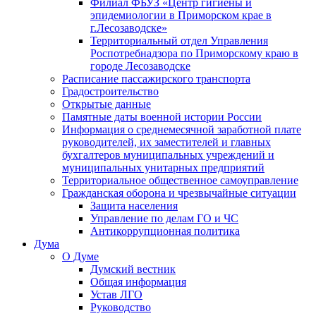
Филиал ФБУЗ «Центр гигиены и
эпидемиологии в Приморском крае в
г.Лесозаводске»
Территориальный отдел Управления
Роспотребнадзора по Приморскому краю в
городе Лесозаводске
Расписание пассажирского транспорта
Градостроительство
Открытые данные
Памятные даты военной истории России
Информация о среднемесячной заработной плате
руководителей, их заместителей и главных
бухгалтеров муниципальных учреждений и
муниципальных унитарных предприятий
Территориальное общественное самоуправление
Гражданская оборона и чрезвычайные ситуации
Защита населения
Управление по делам ГО и ЧС
Антикоррупционная политика
Дума
О Думе
Думский вестник
Общая информация
Устав ЛГО
Руководство