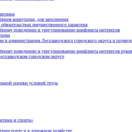
оролики
твием коррупции, для заполнения
и обязательствах имущественного характера
ебному поведению и урегулированию конфликта интересов
упции
и в администрации Лесозаводского городского округа и подве
ебному поведению и урегулированию конфликта интересов рук
есозаводском городском округе
льной оценки условий труда
итики и спорта»
ранспорте и в дорожном хозяйстве