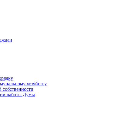
раждан
орядку
ммунальному хозяйству
й собственности
ации работы Думы