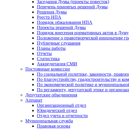
Заседания Думы (проекты повесток)
Перечень принятых решений Думы
Решения Думы
Реестр НПА
Порядок обжалования НПА
Проекты решений Думы
Порядок внесения нормативных актов в Думу
Положение о правотворческой инициативе г
Публичные слушания
Планы работы
Отчеты
Статистика
Аккредитация СМИ
Постоянные комиссии
По социальной политике, законности, правоп
По благоустройству, градостроительству и ко
По экономической политике и муниципально
По регламенту, депутатской этике и организ
Депутатские объединения
Аппарат
Организационный отдел
Юридический отдел
Отдел учета и отчетности
Муниципальная служба
Правовая основа