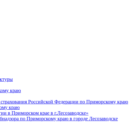
уктуры
ому краю
 страхования Российской Федерации по Приморскому краю
кому краю
и в Приморском крае в г.Лесозаводске»
бнадзора по Приморскому краю в городе Лесозаводске