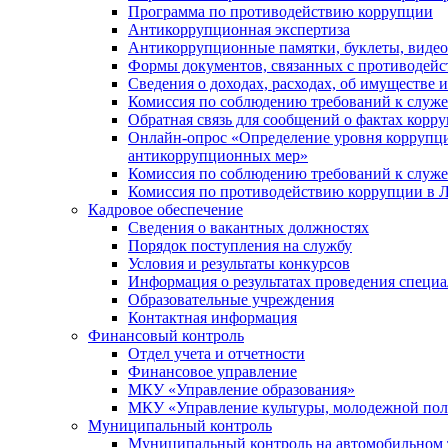
Программа по противодействию коррупции
Антикоррупционная экспертиза
Антикоррупционные памятки, буклеты, виде
Формы документов, связанных с противодейс
Сведения о доходах, расходах, об имуществе 
Комиссия по соблюдению требований к служ
Обратная связь для сообщений о фактах корр
Онлайн-опрос «Определение уровня коррупци
антикоррупционных мер»
Комиссия по соблюдению требований к служ
Комиссия по противодействию коррупции в Л
Кадровое обеспечение
Сведения о вакантных должностях
Порядок поступления на службу
Условия и результаты конкурсов
Информация о результатах проведения специа
Образовательные учреждения
Контактная информация
Финансовый контроль
Отдел учета и отчетности
Финансовое управление
МКУ «Управление образования»
МКУ «Управление культуры, молодежной пол
Муниципальный контроль
Муниципальный контроль на автомобильном т