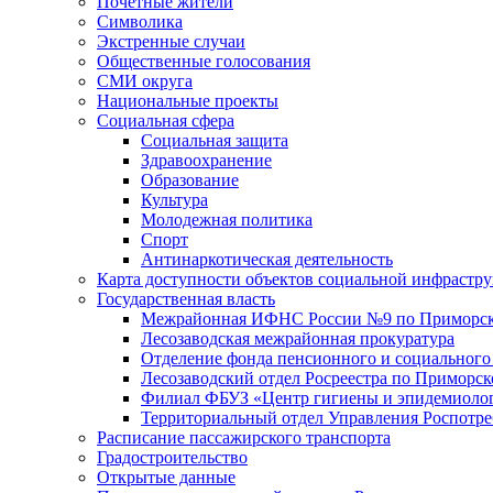
Почетные жители
Символика
Экстренные случаи
Общественные голосования
СМИ округа
Национальные проекты
Социальная сфера
Социальная защита
Здравоохранение
Образование
Культура
Молодежная политика
Спорт
Антинаркотическая деятельность
Карта доступности объектов социальной инфрастр
Государственная власть
Межрайонная ИФНС России №9 по Приморск
Лесозаводская межрайонная прокуратура
Отделение фонда пенсионного и социального
Лесозаводский отдел Росреестра по Приморс
Филиал ФБУЗ «Центр гигиены и эпидемиологи
Территориальный отдел Управления Роспотре
Расписание пассажирского транспорта
Градостроительство
Открытые данные