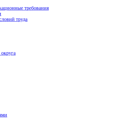
кационные требования
и
словий труда
 округа
ями