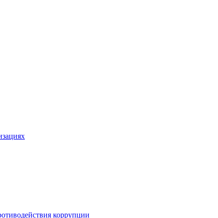
изациях
ротиводействия коррупции