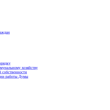
раждан
орядку
ммунальному хозяйству
й собственности
ации работы Думы