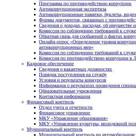
Программа по противодействию коррупции
Антикоррупционная экспертиза
Антикоррупционные памятки, буклеты, виде
Формы документов, связанных с противодейс
Сведения о доходах, расходах, об имуществе 
Комиссия по соблюдению требований к служ
Обратная связь для сообщений о фактах корр
Онлайн-опрос «Определение уровня коррупци
антикоррупционных мер»
Комиссия по соблюдению требований к служ
Комиссия по противодействию коррупции в Л
Кадровое обеспечение
Сведения о вакантных должностях
Порядок поступления на службу
Условия и результаты конкурсов
Информация о результатах проведения специа
Образовательные учреждения
Контактная информация
Финансовый контроль
Отдел учета и отчетности
Финансовое управление
МКУ «Управление образования»
МКУ «Управление культуры, молодежной пол
Муниципальный контроль
Муниципальный контроль на автомобильном т