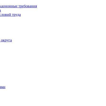
кационные требования
и
словий труда
 округа
ями