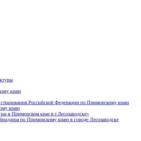
уктуры
ому краю
 страхования Российской Федерации по Приморскому краю
кому краю
и в Приморском крае в г.Лесозаводске»
бнадзора по Приморскому краю в городе Лесозаводске