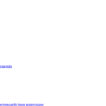
изациях
ротиводействия коррупции