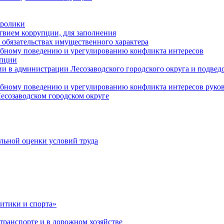
оролики
твием коррупции, для заполнения
и обязательствах имущественного характера
ебному поведению и урегулированию конфликта интересов
упции
и в администрации Лесозаводского городского округа и подве
ебному поведению и урегулированию конфликта интересов рук
есозаводском городском округе
льной оценки условий труда
итики и спорта»
ранспорте и в дорожном хозяйстве