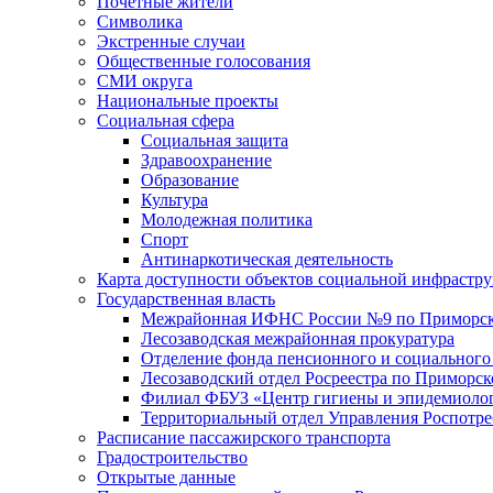
Почетные жители
Символика
Экстренные случаи
Общественные голосования
СМИ округа
Национальные проекты
Социальная сфера
Социальная защита
Здравоохранение
Образование
Культура
Молодежная политика
Спорт
Антинаркотическая деятельность
Карта доступности объектов социальной инфрастр
Государственная власть
Межрайонная ИФНС России №9 по Приморск
Лесозаводская межрайонная прокуратура
Отделение фонда пенсионного и социального
Лесозаводский отдел Росреестра по Приморс
Филиал ФБУЗ «Центр гигиены и эпидемиологи
Территориальный отдел Управления Роспотре
Расписание пассажирского транспорта
Градостроительство
Открытые данные