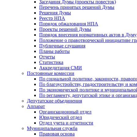
Заседания Думы (проекты повесток)
Перечень принятых решений Думы
Решения Думы
Реестр НПА
Порядок обжалования НПА
Проекты решений Думы
Порядок внесения нормативных актов в Думу
Положение о правотворческой инициативе г
Публичные слушания
Планы работы
Отчеты
Статистика
Аккредитация СМИ
Постоянные комиссии
По социальной политике, законности, правоп
По благоустройству, градостроительству и ко
По экономической политике и муниципально
По регламенту, депутатской этике и организ
Депутатские объединения
Аппарат
Организационный отдел
Юридический отдел
Отдел учета и отчетности
Муниципальная служба
Правовая основа