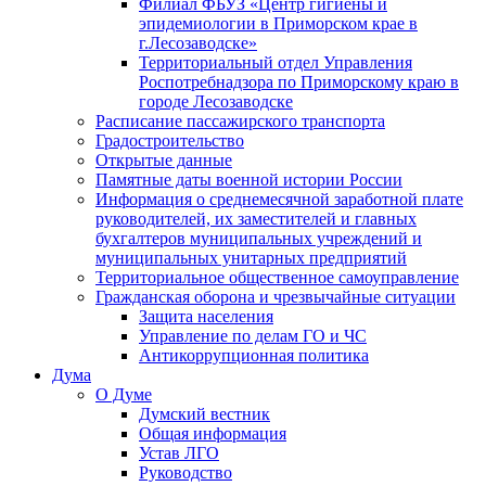
Филиал ФБУЗ «Центр гигиены и
эпидемиологии в Приморском крае в
г.Лесозаводске»
Территориальный отдел Управления
Роспотребнадзора по Приморскому краю в
городе Лесозаводске
Расписание пассажирского транспорта
Градостроительство
Открытые данные
Памятные даты военной истории России
Информация о среднемесячной заработной плате
руководителей, их заместителей и главных
бухгалтеров муниципальных учреждений и
муниципальных унитарных предприятий
Территориальное общественное самоуправление
Гражданская оборона и чрезвычайные ситуации
Защита населения
Управление по делам ГО и ЧС
Антикоррупционная политика
Дума
О Думе
Думский вестник
Общая информация
Устав ЛГО
Руководство