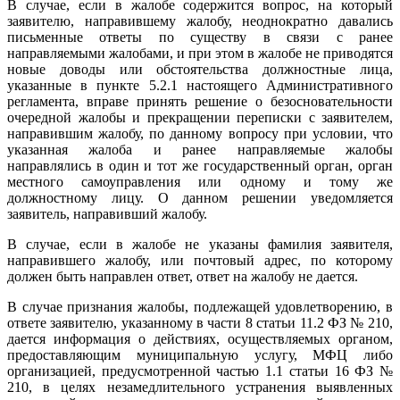
В случае, если в жалобе содержится вопрос, на который
заявителю, направившему жалобу, неоднократно давались
письменные ответы по существу в связи с ранее
направляемыми жалобами, и при этом в жалобе не приводятся
новые доводы или обстоятельства должностные лица,
указанные в пункте 5.2.1 настоящего Административного
регламента, вправе принять решение о безосновательности
очередной жалобы и прекращении переписки с заявителем,
направившим жалобу, по данному вопросу при условии, что
указанная жалоба и ранее направляемые жалобы
направлялись в один и тот же государственный орган, орган
местного самоуправления или одному и тому же
должностному лицу. О данном решении уведомляется
заявитель, направивший жалобу.
В случае, если в жалобе не указаны фамилия заявителя,
направившего жалобу, или почтовый адрес, по которому
должен быть направлен ответ, ответ на жалобу не дается.
В случае признания жалобы, подлежащей удовлетворению, в
ответе заявителю, указанному в части 8 статьи 11.2 ФЗ № 210,
дается информация о действиях, осуществляемых органом,
предоставляющим муниципальную услугу, МФЦ либо
организацией, предусмотренной частью 1.1 статьи 16 ФЗ №
210, в целях незамедлительного устранения выявленных