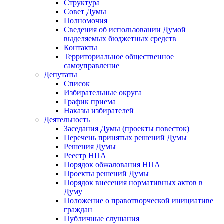
Структура
Совет Думы
Полномочия
Сведения об использовании Думой
выделяемых бюджетных средств
Контакты
Территориальное общественное
самоуправление
Депутаты
Список
Избирательные округа
График приема
Наказы избирателей
Деятельность
Заседания Думы (проекты повесток)
Перечень принятых решений Думы
Решения Думы
Реестр НПА
Порядок обжалования НПА
Проекты решений Думы
Порядок внесения нормативных актов в
Думу
Положение о правотворческой инициативе
граждан
Публичные слушания