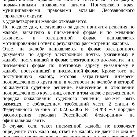
норма-тивными правовыми актами Приморского края,
муниципальными правовыми акта-ми Лесозаводского
городского округа;
в удовлетворении жалобы отказывается.
Не позднее дня, следующего за днем принятия решения по
жалобе, заявителю в письменной форме и по желанию
заявителя в электронной форме направляется
мотивированный ответ о результатах рассмотрения жалобы.
Ответ на жалобу направляется в форме электронного
документа по адресу электронной почты, указанному в
жалобе, поступившей в форме электронного до-кумента, и в
письменной форме по почтовому адресу, указанному в
жалобе, посту-пившей в письменной форме. Кроме того, на
поступившую жалобу, которая затра-гивает интересы
неопределенного круга лиц, в частности на жалобу, в которой
об-жалуется судебное решение, вынесенное в отношении
неопределенного круга лиц, ответ, в том числе с разъяснением
порядка обжалования судебного решения, мо-жет быть
размещен с соблюдением требований части 2 статьи 6
Федерального за-кона от 02.05.2006 № 59-ФЗ «О порядке
рассмотрения граждан Российской Феде-рации» на
официальном сайте.
В случае, если текст письменной жалобы не позволяет
определить суть жало-бы, ответ на жалобу не дается и она не
подлежит направлению на рассмотрение в государственный