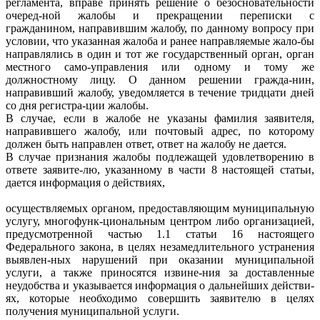
регламента, вправе принять решение о безосновательности
очеред-ной жалобы и прекращении переписки с
гражданином, направившим жалобу, по данному вопросу при
условии, что указанная жалоба и ранее направляемые жало-бы
направлялись в один и тот же государственный орган, орган
местного само-управления или одному и тому же
должностному лицу. О данном решении гражда-нин,
направивший жалобу, уведомляется в течение тридцати дней
со дня регистра-ции жалобы.
В случае, если в жалобе не указаны фамилия заявителя,
направившего жалобу, или почтовый адрес, по которому
должен быть направлен ответ, ответ на жалобу не дается.
В случае признания жалобы подлежащей удовлетворению в
ответе заявите-лю, указанному в части 8 настоящей статьи,
дается информация о действиях,
осуществляемых органом, предоставляющим муниципальную
услугу, многофунк-циональным центром либо организацией,
предусмотренной частью 1.1 статьи 16 настоящего
Федерального закона, в целях незамедлительного устранения
выявлен-ных нарушений при оказании муниципальной
услуги, а также приносятся извине-ния за доставленные
неудобства и указывается информация о дальнейших действи-
ях, которые необходимо совершить заявителю в целях
получения муниципальной услуги.