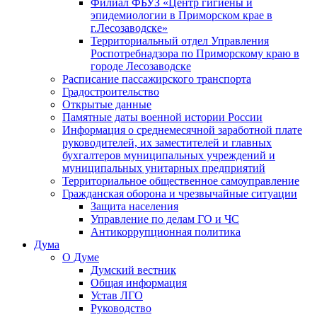
Филиал ФБУЗ «Центр гигиены и
эпидемиологии в Приморском крае в
г.Лесозаводске»
Территориальный отдел Управления
Роспотребнадзора по Приморскому краю в
городе Лесозаводске
Расписание пассажирского транспорта
Градостроительство
Открытые данные
Памятные даты военной истории России
Информация о среднемесячной заработной плате
руководителей, их заместителей и главных
бухгалтеров муниципальных учреждений и
муниципальных унитарных предприятий
Территориальное общественное самоуправление
Гражданская оборона и чрезвычайные ситуации
Защита населения
Управление по делам ГО и ЧС
Антикоррупционная политика
Дума
О Думе
Думский вестник
Общая информация
Устав ЛГО
Руководство