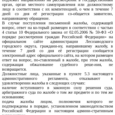
орган, орган местного самоуправления или должностному
лицу в соответствии с их компетенцией, о чем в течение 7
дней со дня её регистрации со-общается заявителю,
направившему обращение.
В случае поступления письменной жалобы, содержащей
вопрос, ответ на ко-торый размещен в соответствии с частью
4 статьи 10 Федерального закона от 02.05.2006 № 59-ФЗ «О
порядке рассмотрения граждан Российской Федерации» на
официальном сайте администрации Лесозаводского
городского округа, граждани-ну, направившему жалобу, в
течение 7 дней со дня её регистрации сообщается
электронный адрес официального сайта, на котором размещен
ответ на вопрос, по-ставленный в жалобе, при этом жалоба,
содержащая обжалование судебного реше-ния, не
возвращается.
Должностные лица, указанные в пункте 5.3 настоящего
административного регламента, отказывают в
удовлетворении жалобы в следующих случаях:
наличие вступившего в законную силу решения суда,
арбитражного суда по жалобе о том же предмете и по тем же
основаниям;
подача жалобы лицом, полномочия которого не
подтверждены в порядке, установленном законодательством
Российской Федерации и настоящим админи-стративным