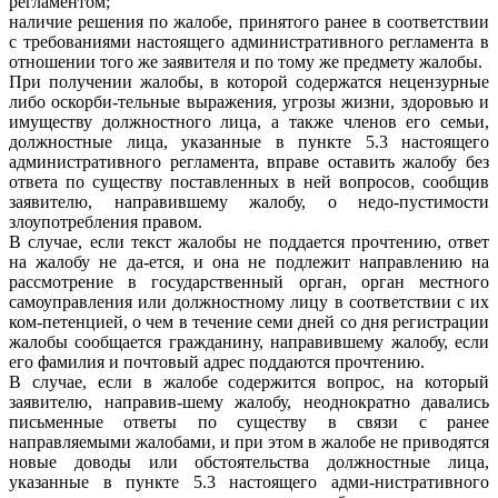
регламентом;
наличие решения по жалобе, принятого ранее в соответствии
с требованиями настоящего административного регламента в
отношении того же заявителя и по тому же предмету жалобы.
При получении жалобы, в которой содержатся нецензурные
либо оскорби-тельные выражения, угрозы жизни, здоровью и
имуществу должностного лица, а также членов его семьи,
должностные лица, указанные в пункте 5.3 настоящего
административного регламента, вправе оставить жалобу без
ответа по существу поставленных в ней вопросов, сообщив
заявителю, направившему жалобу, о недо-пустимости
злоупотребления правом.
В случае, если текст жалобы не поддается прочтению, ответ
на жалобу не да-ется, и она не подлежит направлению на
рассмотрение в государственный орган, орган местного
самоуправления или должностному лицу в соответствии с их
ком-петенцией, о чем в течение семи дней со дня регистрации
жалобы сообщается гражданину, направившему жалобу, если
его фамилия и почтовый адрес поддаются прочтению.
В случае, если в жалобе содержится вопрос, на который
заявителю, направив-шему жалобу, неоднократно давались
письменные ответы по существу в связи с ранее
направляемыми жалобами, и при этом в жалобе не приводятся
новые доводы или обстоятельства должностные лица,
указанные в пункте 5.3 настоящего адми-нистративного