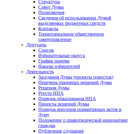
Структура
Совет Думы
Полномочия
Сведения об использовании Думой
выделяемых бюджетных средств
Контакты
Территориальное общественное
самоуправление
Депутаты
Список
Избирательные округа
График приема
Наказы избирателей
Деятельность
Заседания Думы (проекты повесток)
Перечень принятых решений Думы
Решения Думы
Реестр НПА
Порядок обжалования НПА
Проекты решений Думы
Порядок внесения нормативных актов в
Думу
Положение о правотворческой инициативе
граждан
Публичные слушания