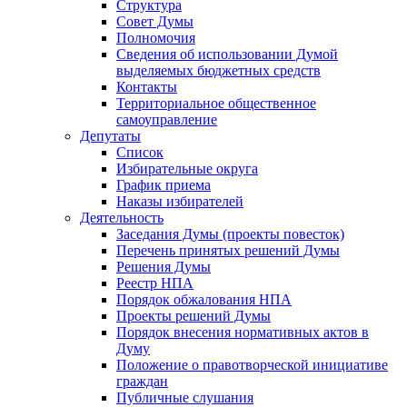
Структура
Совет Думы
Полномочия
Сведения об использовании Думой
выделяемых бюджетных средств
Контакты
Территориальное общественное
самоуправление
Депутаты
Список
Избирательные округа
График приема
Наказы избирателей
Деятельность
Заседания Думы (проекты повесток)
Перечень принятых решений Думы
Решения Думы
Реестр НПА
Порядок обжалования НПА
Проекты решений Думы
Порядок внесения нормативных актов в
Думу
Положение о правотворческой инициативе
граждан
Публичные слушания