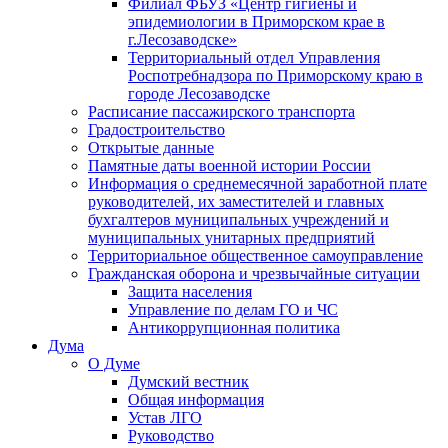
Филиал ФБУЗ «Центр гигиены и
эпидемиологии в Приморском крае в
г.Лесозаводске»
Территориальный отдел Управления
Роспотребнадзора по Приморскому краю в
городе Лесозаводске
Расписание пассажирского транспорта
Градостроительство
Открытые данные
Памятные даты военной истории России
Информация о среднемесячной заработной плате
руководителей, их заместителей и главных
бухгалтеров муниципальных учреждений и
муниципальных унитарных предприятий
Территориальное общественное самоуправление
Гражданская оборона и чрезвычайные ситуации
Защита населения
Управление по делам ГО и ЧС
Антикоррупционная политика
Дума
О Думе
Думский вестник
Общая информация
Устав ЛГО
Руководство