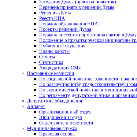
Заседания Думы (проекты повесток)
Перечень принятых решений Думы
Решения Думы
Реестр НПА
Порядок обжалования НПА
Проекты решений Думы
Порядок внесения нормативных актов в Думу
Положение о правотворческой инициативе г
Публичные слушания
Планы работы
Отчеты
Статистика
Аккредитация СМИ
Постоянные комиссии
По социальной политике, законности, правоп
По благоустройству, градостроительству и ко
По экономической политике и муниципально
По регламенту, депутатской этике и организ
Депутатские объединения
Аппарат
Организационный отдел
Юридический отдел
Отдел учета и отчетности
Муниципальная служба
Правовая основа