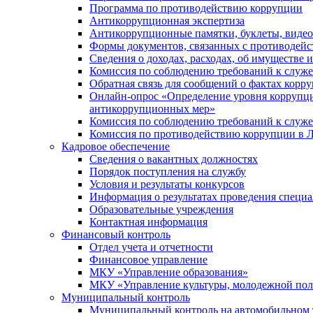
Программа по противодействию коррупции
Антикоррупционная экспертиза
Антикоррупционные памятки, буклеты, виде
Формы документов, связанных с противодейс
Сведения о доходах, расходах, об имуществе 
Комиссия по соблюдению требований к служ
Обратная связь для сообщений о фактах корр
Онлайн-опрос «Определение уровня коррупци
антикоррупционных мер»
Комиссия по соблюдению требований к служ
Комиссия по противодействию коррупции в Л
Кадровое обеспечение
Сведения о вакантных должностях
Порядок поступления на службу
Условия и результаты конкурсов
Информация о результатах проведения специа
Образовательные учреждения
Контактная информация
Финансовый контроль
Отдел учета и отчетности
Финансовое управление
МКУ «Управление образования»
МКУ «Управление культуры, молодежной пол
Муниципальный контроль
Муниципальный контроль на автомобильном т