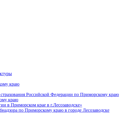
уктуры
ому краю
 страхования Российской Федерации по Приморскому краю
кому краю
и в Приморском крае в г.Лесозаводске»
бнадзора по Приморскому краю в городе Лесозаводске