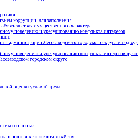
оролики
твием коррупции, для заполнения
и обязательствах имущественного характера
ебному поведению и урегулированию конфликта интересов
упции
и в администрации Лесозаводского городского округа и подве
ебному поведению и урегулированию конфликта интересов рук
есозаводском городском округе
льной оценки условий труда
итики и спорта»
ранспорте и в дорожном хозяйстве