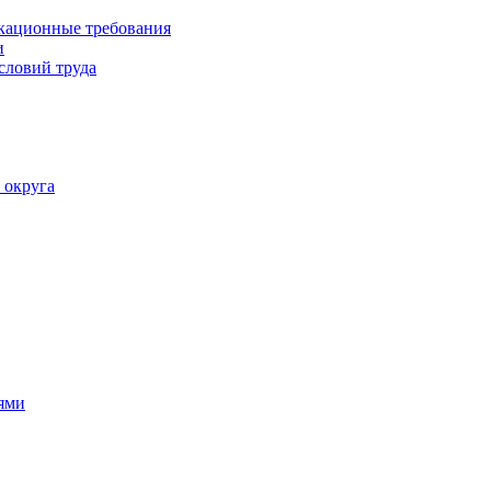
кационные требования
и
словий труда
 округа
ями