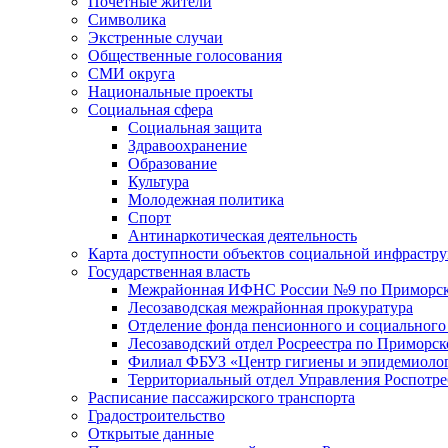
Почетные жители
Символика
Экстренные случаи
Общественные голосования
СМИ округа
Национальные проекты
Социальная сфера
Социальная защита
Здравоохранение
Образование
Культура
Молодежная политика
Спорт
Антинаркотическая деятельность
Карта доступности объектов социальной инфрастр
Государственная власть
Межрайонная ИФНС России №9 по Приморск
Лесозаводская межрайонная прокуратура
Отделение фонда пенсионного и социального
Лесозаводский отдел Росреестра по Приморс
Филиал ФБУЗ «Центр гигиены и эпидемиологи
Территориальный отдел Управления Роспотре
Расписание пассажирского транспорта
Градостроительство
Открытые данные