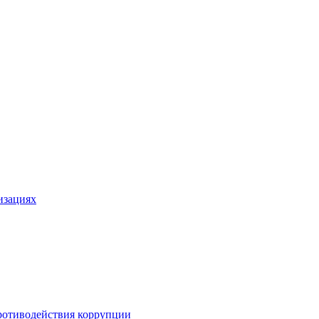
изациях
ротиводействия коррупции