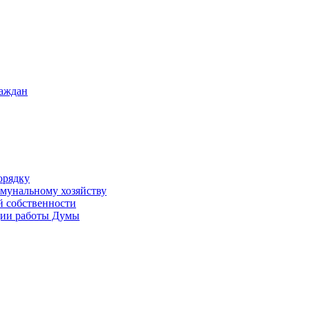
раждан
орядку
ммунальному хозяйству
й собственности
ации работы Думы