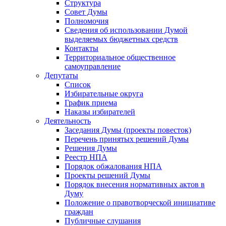
Структура
Совет Думы
Полномочия
Сведения об использовании Думой
выделяемых бюджетных средств
Контакты
Территориальное общественное
самоуправление
Депутаты
Список
Избирательные округа
График приема
Наказы избирателей
Деятельность
Заседания Думы (проекты повесток)
Перечень принятых решений Думы
Решения Думы
Реестр НПА
Порядок обжалования НПА
Проекты решений Думы
Порядок внесения нормативных актов в
Думу
Положение о правотворческой инициативе
граждан
Публичные слушания