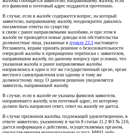
жалобы сообщается заявителю, направившему жалобу, если
его фамилия и почтовый адрес поддаются прочтению.
В случае, если в жалобе содержится вопрос, на который
заявителю, направившему жалобу, неоднократно давались
письменные ответы по существу
в связи с ранее направляемыми жалобами, и при этом в
жалобе не приводятся новые доводы или обстоятельства
должностные лица, указанные в
пункте 23.3
настоящего
Регламента, вправе принять решение о безосновательности
очередной жалобы и прекращении переписки с заявителем,
направившим жалобу, по данному вопросу при условии, что
указанная жалоба и ранее направляемые жалобы
направлялись в один и тот же государственный орган, орган
местного самоуправления или одному и тому же
должностному лицу. О данном решении уведомляется
заявитель, направивший жалобу.
В случае, если в жалобе не указаны фамилия заявителя,
направившего жалобу, или почтовый адрес, по которому
должен быть направлен ответ, ответ на жалобу не дается.
В случае признания жалобы, подлежащей удовлетворению, в
ответе заявителю, указанному в части 8 статьи 11.2 ФЗ № 210,
дается информация о действиях, осуществляемых органом,
предоставляющим муниципальную услугу, МФЦ либо