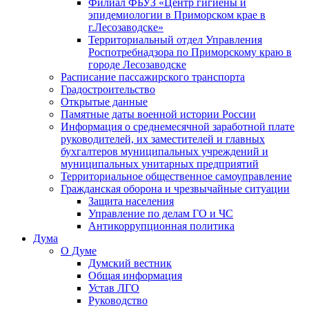
Филиал ФБУЗ «Центр гигиены и
эпидемиологии в Приморском крае в
г.Лесозаводске»
Территориальный отдел Управления
Роспотребнадзора по Приморскому краю в
городе Лесозаводске
Расписание пассажирского транспорта
Градостроительство
Открытые данные
Памятные даты военной истории России
Информация о среднемесячной заработной плате
руководителей, их заместителей и главных
бухгалтеров муниципальных учреждений и
муниципальных унитарных предприятий
Территориальное общественное самоуправление
Гражданская оборона и чрезвычайные ситуации
Защита населения
Управление по делам ГО и ЧС
Антикоррупционная политика
Дума
О Думе
Думский вестник
Общая информация
Устав ЛГО
Руководство