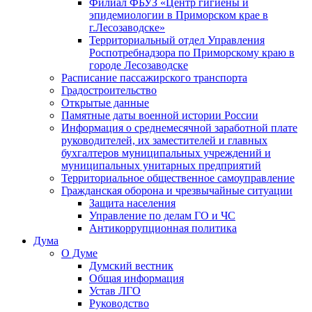
Филиал ФБУЗ «Центр гигиены и
эпидемиологии в Приморском крае в
г.Лесозаводске»
Территориальный отдел Управления
Роспотребнадзора по Приморскому краю в
городе Лесозаводске
Расписание пассажирского транспорта
Градостроительство
Открытые данные
Памятные даты военной истории России
Информация о среднемесячной заработной плате
руководителей, их заместителей и главных
бухгалтеров муниципальных учреждений и
муниципальных унитарных предприятий
Территориальное общественное самоуправление
Гражданская оборона и чрезвычайные ситуации
Защита населения
Управление по делам ГО и ЧС
Антикоррупционная политика
Дума
О Думе
Думский вестник
Общая информация
Устав ЛГО
Руководство