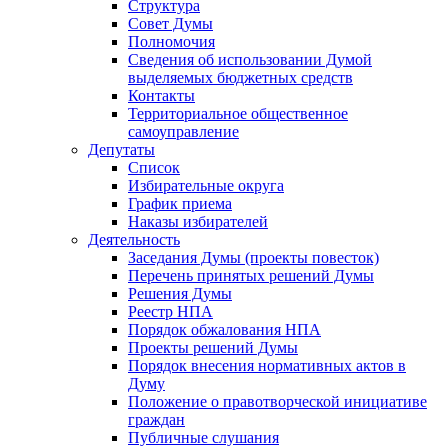
Структура
Совет Думы
Полномочия
Сведения об использовании Думой
выделяемых бюджетных средств
Контакты
Территориальное общественное
самоуправление
Депутаты
Список
Избирательные округа
График приема
Наказы избирателей
Деятельность
Заседания Думы (проекты повесток)
Перечень принятых решений Думы
Решения Думы
Реестр НПА
Порядок обжалования НПА
Проекты решений Думы
Порядок внесения нормативных актов в
Думу
Положение о правотворческой инициативе
граждан
Публичные слушания