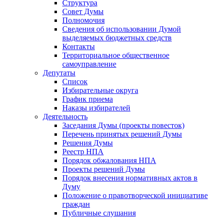
Структура
Совет Думы
Полномочия
Сведения об использовании Думой
выделяемых бюджетных средств
Контакты
Территориальное общественное
самоуправление
Депутаты
Список
Избирательные округа
График приема
Наказы избирателей
Деятельность
Заседания Думы (проекты повесток)
Перечень принятых решений Думы
Решения Думы
Реестр НПА
Порядок обжалования НПА
Проекты решений Думы
Порядок внесения нормативных актов в
Думу
Положение о правотворческой инициативе
граждан
Публичные слушания