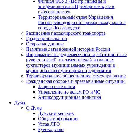
Филиал ФБУЗ «Центр гигиены и
эпидемиологии в Приморском крае в
г.Лесозаводске»
Территориальный отдел Управления
Роспотребнадзора по Приморскому краю в
городе Лесозаводске
Расписание пассажирского транспорта
Градостроительство
Открытые данные
Памятные даты военной истории России
Информация о среднемесячной заработной плате
руководителей, их заместителей и главных
бухгалтеров муниципальных учреждений и
муниципальных унитарных предприятий
Территориальное общественное самоуправление
Гражданская оборона и чрезвычайные ситуации
Защита населения
Управление по делам ГО и ЧС
Антикоррупционная политика
Дума
О Думе
Думский вестник
Общая информация
Устав ЛГО
Руководство