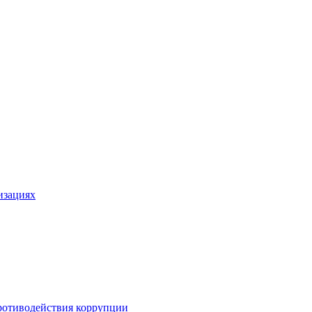
изациях
ротиводействия коррупции