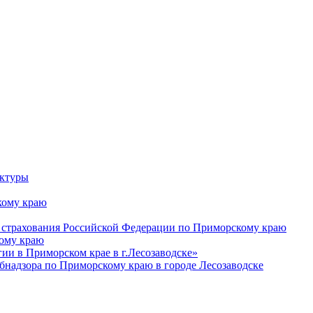
уктуры
ому краю
 страхования Российской Федерации по Приморскому краю
кому краю
и в Приморском крае в г.Лесозаводске»
бнадзора по Приморскому краю в городе Лесозаводске