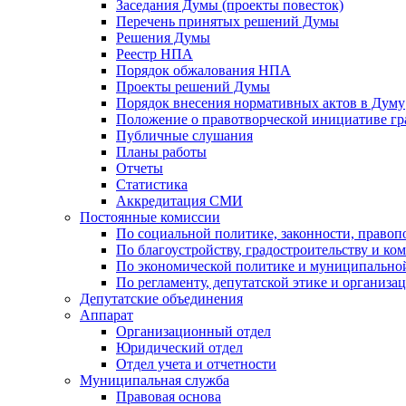
Заседания Думы (проекты повесток)
Перечень принятых решений Думы
Решения Думы
Реестр НПА
Порядок обжалования НПА
Проекты решений Думы
Порядок внесения нормативных актов в Думу
Положение о правотворческой инициативе г
Публичные слушания
Планы работы
Отчеты
Статистика
Аккредитация СМИ
Постоянные комиссии
По социальной политике, законности, правоп
По благоустройству, градостроительству и ко
По экономической политике и муниципально
По регламенту, депутатской этике и организ
Депутатские объединения
Аппарат
Организационный отдел
Юридический отдел
Отдел учета и отчетности
Муниципальная служба
Правовая основа