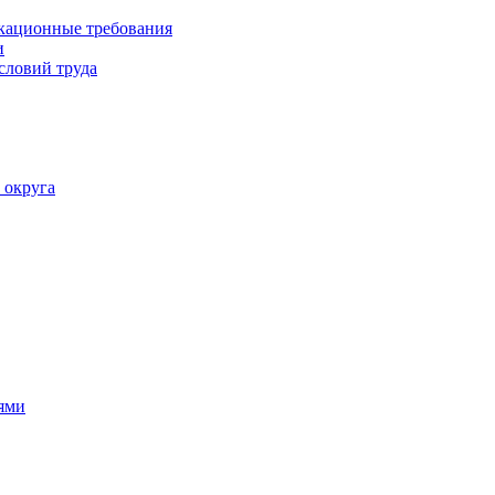
кационные требования
и
словий труда
 округа
ями