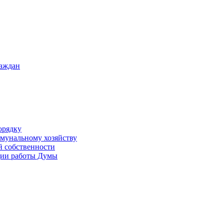
раждан
орядку
ммунальному хозяйству
й собственности
ации работы Думы