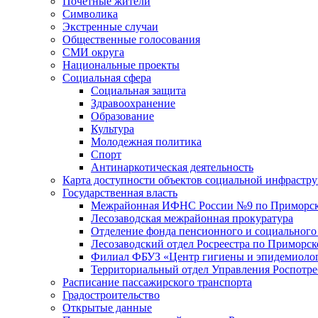
Почетные жители
Символика
Экстренные случаи
Общественные голосования
СМИ округа
Национальные проекты
Социальная сфера
Социальная защита
Здравоохранение
Образование
Культура
Молодежная политика
Спорт
Антинаркотическая деятельность
Карта доступности объектов социальной инфрастр
Государственная власть
Межрайонная ИФНС России №9 по Приморск
Лесозаводская межрайонная прокуратура
Отделение фонда пенсионного и социального
Лесозаводский отдел Росреестра по Приморс
Филиал ФБУЗ «Центр гигиены и эпидемиологи
Территориальный отдел Управления Роспотре
Расписание пассажирского транспорта
Градостроительство
Открытые данные