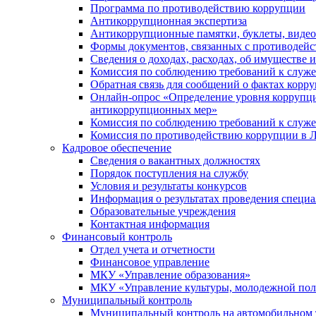
Программа по противодействию коррупции
Антикоррупционная экспертиза
Антикоррупционные памятки, буклеты, виде
Формы документов, связанных с противодейс
Сведения о доходах, расходах, об имуществе 
Комиссия по соблюдению требований к служ
Обратная связь для сообщений о фактах корр
Онлайн-опрос «Определение уровня коррупци
антикоррупционных мер»
Комиссия по соблюдению требований к служ
Комиссия по противодействию коррупции в Л
Кадровое обеспечение
Сведения о вакантных должностях
Порядок поступления на службу
Условия и результаты конкурсов
Информация о результатах проведения специа
Образовательные учреждения
Контактная информация
Финансовый контроль
Отдел учета и отчетности
Финансовое управление
МКУ «Управление образования»
МКУ «Управление культуры, молодежной пол
Муниципальный контроль
Муниципальный контроль на автомобильном т