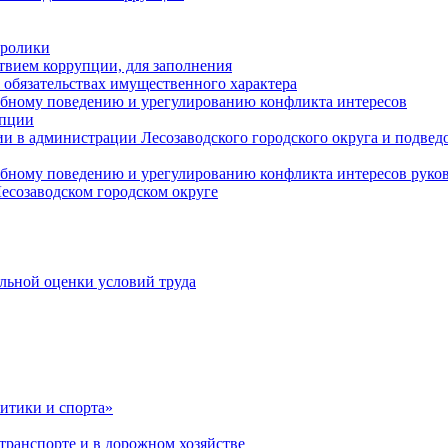
оролики
твием коррупции, для заполнения
и обязательствах имущественного характера
ебному поведению и урегулированию конфликта интересов
упции
и в администрации Лесозаводского городского округа и подве
ебному поведению и урегулированию конфликта интересов рук
есозаводском городском округе
льной оценки условий труда
итики и спорта»
ранспорте и в дорожном хозяйстве