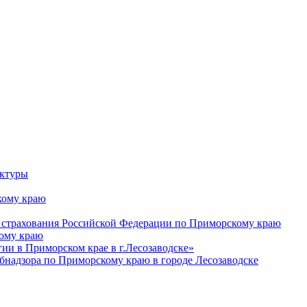
уктуры
ому краю
 страхования Российской Федерации по Приморскому краю
кому краю
и в Приморском крае в г.Лесозаводске»
бнадзора по Приморскому краю в городе Лесозаводске