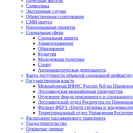
Почетные жители
Символика
Экстренные случаи
Общественные голосования
СМИ округа
Национальные проекты
Социальная сфера
Социальная защита
Здравоохранение
Образование
Культура
Молодежная политика
Спорт
Антинаркотическая деятельность
Карта доступности объектов социальной инфрастр
Государственная власть
Межрайонная ИФНС России №9 по Приморск
Лесозаводская межрайонная прокуратура
Отделение фонда пенсионного и социального
Лесозаводский отдел Росреестра по Приморс
Филиал ФБУЗ «Центр гигиены и эпидемиологи
Территориальный отдел Управления Роспотре
Расписание пассажирского транспорта
Градостроительство
Открытые данные