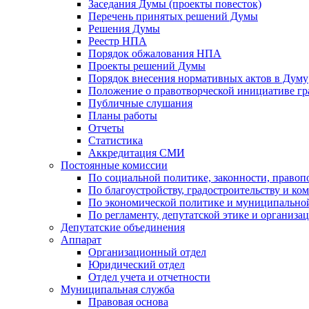
Заседания Думы (проекты повесток)
Перечень принятых решений Думы
Решения Думы
Реестр НПА
Порядок обжалования НПА
Проекты решений Думы
Порядок внесения нормативных актов в Думу
Положение о правотворческой инициативе г
Публичные слушания
Планы работы
Отчеты
Статистика
Аккредитация СМИ
Постоянные комиссии
По социальной политике, законности, правоп
По благоустройству, градостроительству и ко
По экономической политике и муниципально
По регламенту, депутатской этике и организ
Депутатские объединения
Аппарат
Организационный отдел
Юридический отдел
Отдел учета и отчетности
Муниципальная служба
Правовая основа