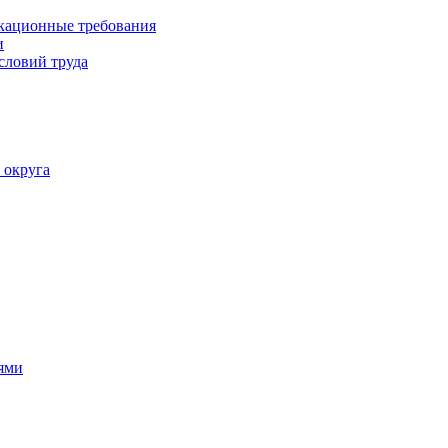
кационные требования
и
словий труда
 округа
ями