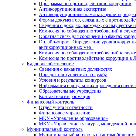
Программа по противодействию коррупции
Антикоррупционная экспертиза
Антикоррупционные памятки, буклеты, виде
Формы документов, связанных с противодейс
Сведения о доходах, расходах, об имуществе 
Комиссия по соблюдению требований к служ
Обратная связь для сообщений о фактах корр
Онлайн-опрос «Определение уровня коррупци
антикоррупционных мер»
Комиссия по соблюдению требований к служ
Комиссия по противодействию коррупции в Л
Кадровое обеспечение
Сведения о вакантных должностях
Порядок поступления на службу
Условия и результаты конкурсов
Информация о результатах проведения специа
Образовательные учреждения
Контактная информация
Финансовый контроль
Отдел учета и отчетности
Финансовое управление
МКУ «Управление образования»
МКУ «Управление культуры, молодежной пол
Муниципальный контроль
Муниципальный контроль на автомобильном т