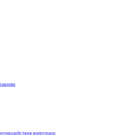
изациях
ротиводействия коррупции