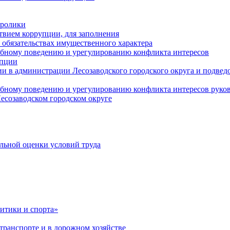
оролики
твием коррупции, для заполнения
и обязательствах имущественного характера
ебному поведению и урегулированию конфликта интересов
упции
и в администрации Лесозаводского городского округа и подве
ебному поведению и урегулированию конфликта интересов рук
есозаводском городском округе
льной оценки условий труда
итики и спорта»
ранспорте и в дорожном хозяйстве