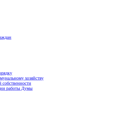
раждан
орядку
ммунальному хозяйству
й собственности
ации работы Думы