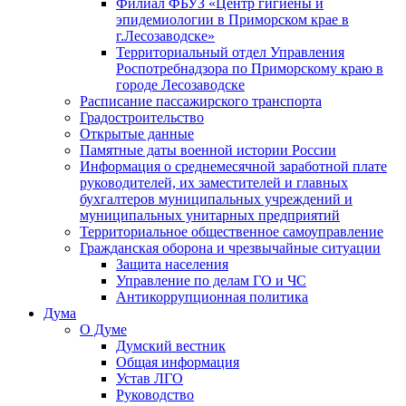
Филиал ФБУЗ «Центр гигиены и
эпидемиологии в Приморском крае в
г.Лесозаводске»
Территориальный отдел Управления
Роспотребнадзора по Приморскому краю в
городе Лесозаводске
Расписание пассажирского транспорта
Градостроительство
Открытые данные
Памятные даты военной истории России
Информация о среднемесячной заработной плате
руководителей, их заместителей и главных
бухгалтеров муниципальных учреждений и
муниципальных унитарных предприятий
Территориальное общественное самоуправление
Гражданская оборона и чрезвычайные ситуации
Защита населения
Управление по делам ГО и ЧС
Антикоррупционная политика
Дума
О Думе
Думский вестник
Общая информация
Устав ЛГО
Руководство