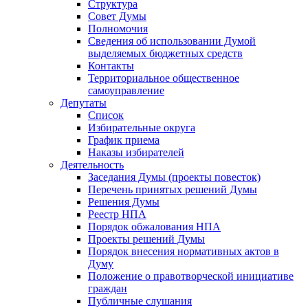
Структура
Совет Думы
Полномочия
Сведения об использовании Думой
выделяемых бюджетных средств
Контакты
Территориальное общественное
самоуправление
Депутаты
Список
Избирательные округа
График приема
Наказы избирателей
Деятельность
Заседания Думы (проекты повесток)
Перечень принятых решений Думы
Решения Думы
Реестр НПА
Порядок обжалования НПА
Проекты решений Думы
Порядок внесения нормативных актов в
Думу
Положение о правотворческой инициативе
граждан
Публичные слушания