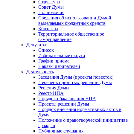
Структура
Совет Думы
Полномочия
Сведения об использовании Думой
выделяемых бюджетных средств
Контакты
Территориальное общественное
самоуправление
Депутаты
Список
Избирательные округа
График приема
Наказы избирателей
Деятельность
Заседания Думы (проекты повесток)
Перечень принятых решений Думы
Решения Думы
Реестр НПА
Порядок обжалования НПА
Проекты решений Думы
Порядок внесения нормативных актов в
Думу
Положение о правотворческой инициативе
граждан
Публичные слушания