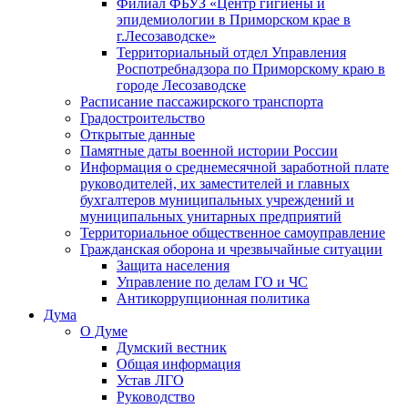
Филиал ФБУЗ «Центр гигиены и
эпидемиологии в Приморском крае в
г.Лесозаводске»
Территориальный отдел Управления
Роспотребнадзора по Приморскому краю в
городе Лесозаводске
Расписание пассажирского транспорта
Градостроительство
Открытые данные
Памятные даты военной истории России
Информация о среднемесячной заработной плате
руководителей, их заместителей и главных
бухгалтеров муниципальных учреждений и
муниципальных унитарных предприятий
Территориальное общественное самоуправление
Гражданская оборона и чрезвычайные ситуации
Защита населения
Управление по делам ГО и ЧС
Антикоррупционная политика
Дума
О Думе
Думский вестник
Общая информация
Устав ЛГО
Руководство